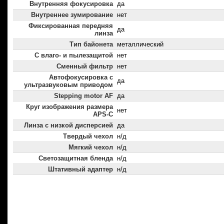
Внутренняя фокусировка
да
Внутреннее зумирование
нет
Фиксированная передняя
да
линза
Тип байонета
металлический
С влаго- и пылезащитой
нет
Сменный фильтр
нет
Автофокусировка с
да
ультразвуковым приводом
Stepping motor AF
да
Круг изображения размера
нет
APS-C
Линза с низкой дисперсией
да
Твердый чехол
н/д
Мягкий чехол
н/д
Светозащитная бленда
н/д
Штативный адаптер
н/д