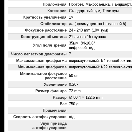
Приложения
Портрет, Макросъемка, Ландшафт,
Категории
Стандартный зум, Теле зум
Кратность увеличения
1×
Стабилизатор
да (преимущество f-ступеней 5)
Фокусное расстояние
24 - 240 mm (10× зум)
Конструкция объектива
21 линз в 15 группах
35мм: 84-10.6°
Угол поля зрения
цифровой: н/д
Число лепестков диафрагмы
7
Максимальная диафрагма
широкоугольный: f/4 телеобъектив: 
Минимальная диафрагма
широкоугольный: f/22 телеобъектив
Минимальное фокусное
50 cm
расстояние
Увеличение
0,26×
Размер фильтра
72 mm
Размер
∅ 80.4 × 122.5 mm
Вес
750 g
Примечания
Скорость автофокусировки
н/д
Звук привода
автофокусировки