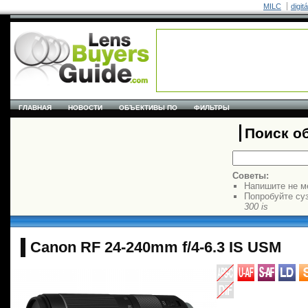
MILC
digit
ГЛАВНАЯ
НОВОСТИ
ОБЪЕКТИВЫ ПО
ФИЛЬТРЫ
Поиск о
Советы:
Напишите не м
Попробуйте су
300 is
Canon RF 24-240mm f/4-6.3 IS USM