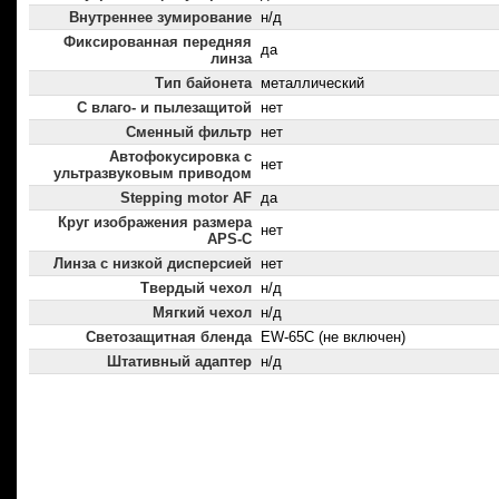
Внутреннее зумирование
н/д
Фиксированная передняя
да
линза
Тип байонета
металлический
С влаго- и пылезащитой
нет
Сменный фильтр
нет
Автофокусировка с
нет
ультразвуковым приводом
Stepping motor AF
да
Круг изображения размера
нет
APS-C
Линза с низкой дисперсией
нет
Твердый чехол
н/д
Мягкий чехол
н/д
Светозащитная бленда
EW-65C (не включен)
Штативный адаптер
н/д