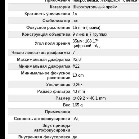
Приложения
Макросъемка, Ландшафт, Съемка 
Категории
Широкоугольный прайм
Кратность увеличения
1×
Стабилизатор
нет
Фокусное расстояние
16 mm (прайм)
Конструкция объектива
9 линз в 7 группах
35мм: 108.17°
Угол поля зрения
цифровой: н/д
Число лепестков диафрагмы
7
Максимальная диафрагма
f/2,8
Минимальная диафрагма
f/22
Минимальное фокусное
13 cm
расстояние
Увеличение
0,26×
Размер фильтра
43 mm
Размер
∅ 69.2 × 40.1 mm
Вес
165 g
Примечания
Скорость автофокусировки
н/д
Звук привода
автофокусировки
Внутренняя фокусировка
да