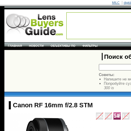
MILC
digit
ГЛАВНАЯ
НОВОСТИ
ОБЪЕКТИВЫ ПО
ФИЛЬТРЫ
Поиск о
Советы:
Напишите не м
Попробуйте су
300 is
Canon RF 16mm f/2.8 STM