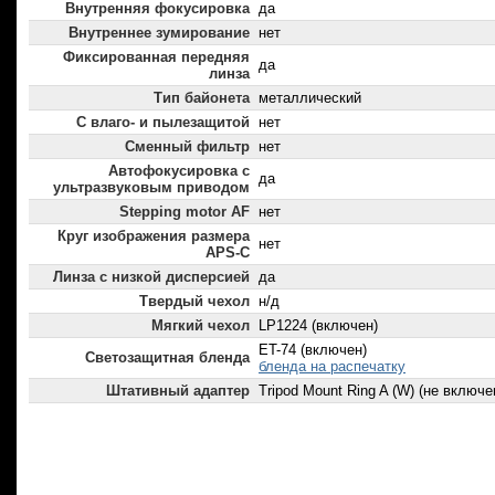
Внутренняя фокусировка
да
Внутреннее зумирование
нет
Фиксированная передняя
да
линза
Тип байонета
металлический
С влаго- и пылезащитой
нет
Сменный фильтр
нет
Автофокусировка с
да
ультразвуковым приводом
Stepping motor AF
нет
Круг изображения размера
нет
APS-C
Линза с низкой дисперсией
да
Твердый чехол
н/д
Мягкий чехол
LP1224 (включен)
ET-74 (включен)
Светозащитная бленда
бленда на распечатку
Штативный адаптер
Tripod Mount Ring A (W) (не включе