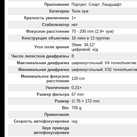
Приложения
Портрет, Спорт, Ландшафт
Категории
Теле зум
Кратность увеличения
1×
Стабилизатор
нет
Фокусное расстояние
70 - 200 mm (2,9× зум)
Конструкция объектива
16 линз в 13 группах
35мм: 34-12°
Угол поля зрения
цифровой: н/д
Число лепестков диафрагмы
8
Максимальная диафрагма
широкоугольный: f/4 телеобъектив:
Минимальная диафрагма
широкоугольный: f/32 телеобъектив
Минимальное фокусное
120 cm
расстояние
Увеличение
0,21×
Размер фильтра
67 mm
Размер
∅ 76 × 172 mm
Вес
705 g
Примечания
Скорость автофокусировки
н/д
Звук привода
автофокусировки