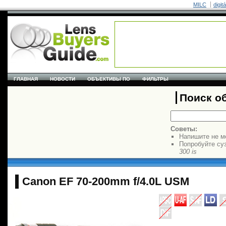
MILC
digit
ГЛАВНАЯ
НОВОСТИ
ОБЪЕКТИВЫ ПО
ФИЛЬТРЫ
Поиск о
Советы:
Напишите не м
Попробуйте су
300 is
Canon EF 70-200mm f/4.0L USM