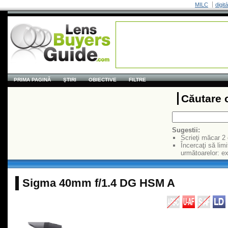
MILC
digit
PRIMA PAGINĂ
ŞTIRI
OBIECTIVE
FILTRE
Căutare 
Sugestii:
Scrieţi măcar 2
Încercaţi să limi
următoarelor: 
Sigma 40mm f/1.4 DG HSM A