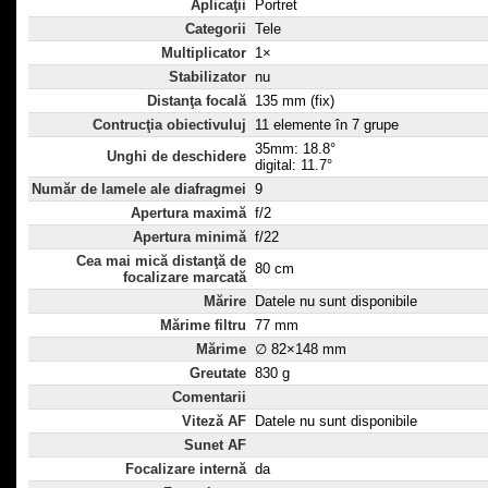
Aplicaţii
Portret
Categorii
Tele
Multiplicator
1×
Stabilizator
nu
Distanţa focală
135 mm (fix)
Contrucţia obiectivuluj
11 elemente în 7 grupe
35mm: 18.8°
Unghi de deschidere
digital: 11.7°
Număr de lamele ale diafragmei
9
Apertura maximă
f/2
Apertura minimă
f/22
Cea mai mică distanţă de
80 cm
focalizare marcată
Mărire
Datele nu sunt disponibile
Mărime filtru
77 mm
Mărime
∅ 82×148 mm
Greutate
830 g
Comentarii
Viteză AF
Datele nu sunt disponibile
Sunet AF
Focalizare internă
da