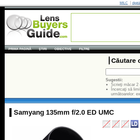
MILC
digit
PRIMA PAGINĂ
ŞTIRI
OBIECTIVE
FILTRE
Căutare 
Sugestii:
Scrieţi măcar 2
Încercaţi să limi
următoarelor: 
Samyang 135mm f/2.0 ED UMC