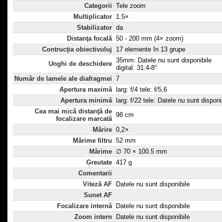
Categorii
Tele zoom
Multiplicator
1.5×
Stabilizator
da
Distanţa focală
50 - 200 mm (4× zoom)
Contrucţia obiectivuluj
17 elemente în 13 grupe
35mm: Datele nu sunt disponibile
Unghi de deschidere
digital: 31.4-8°
Număr de lamele ale diafragmei
7
Apertura maximă
larg: f/4 tele: f/5,6
Apertura minimă
larg: f/22 tele: Datele nu sunt disponi
Cea mai mică distanţă de
98 cm
focalizare marcată
Mărire
0,2×
Mărime filtru
52 mm
Mărime
∅ 70 × 100.5 mm
Greutate
417 g
Comentarii
Viteză AF
Datele nu sunt disponibile
Sunet AF
Focalizare internă
Datele nu sunt disponibile
Zoom intern
Datele nu sunt disponibile