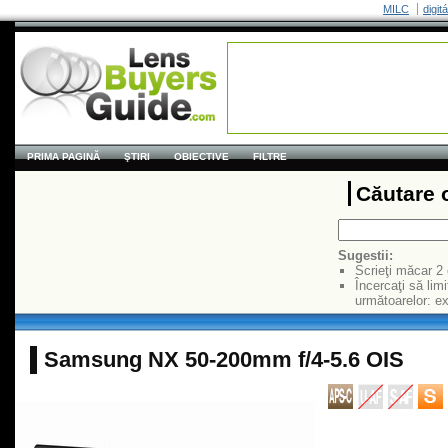
MILC
digit
PRIMA PAGINĂ
ŞTIRI
OBIECTIVE
FILTRE
Căutare 
Sugestii:
Scrieţi măcar 2
Încercaţi să limi
următoarelor: 
Samsung NX 50-200mm f/4-5.6 OIS