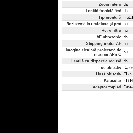
Zoom intern
da
Lentilă frontală fixă
da
Tip montură
metal
Rezistenţă la umiditate şi praf
nu
Retro filtru
nu
AF ultrasonic
da
Stepping motor AF
nu
Imagine ciculară proiectată de
nu
mărime APS-C
Lentilă cu dispersie redusă
da
Toc obiectiv
Datel
Husă obiectiv
CL-N1
Parasolar
HB-N1
Adaptor trepied
Datel