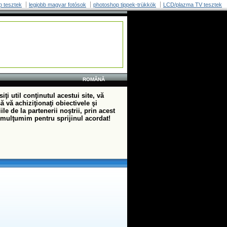
p tesztek
legjobb magyar fotósok
photoshop tippek-trükkök
LCD/plazma TV tesztek
ROMÂNĂ
iţi util conţinutul acestui site, vă
 vă achiziţionaţi obiectivele şi
ile de la partenerii noştrii, prin acest
 mulţumim pentru sprijinul acordat!