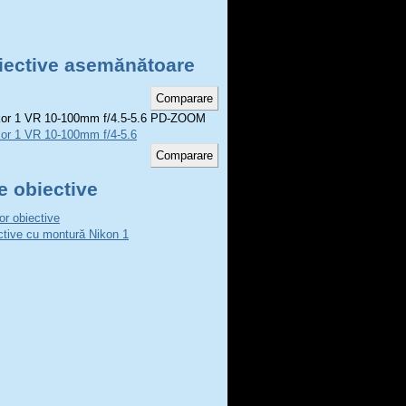
iective asemănătoare
or 1 VR 10-100mm f/4.5-5.6 PD-ZOOM
kor 1 VR 10-100mm f/4-5.6
e obiective
or obiective
ctive cu montură Nikon 1