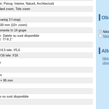
et, Peisaj, Interior, Natură, Architectură
dard zoom, Tele zoom
Ob
vantaj 3 f-stop)
 100 mm (10× zoom)
emente în 14 grupe
Nikk
 Datele nu sunt disponibile
Nik
l: 77-9.1°
Alt
f/4,5 tele: f/5,6
f/16 tele: f/16
Nikk
m
obie
×
m
 × 95 mm
e nu sunt disponibile