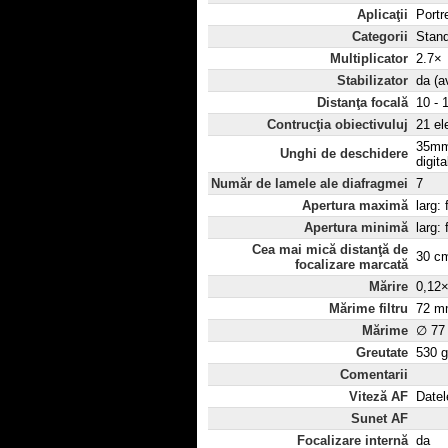
Aplicaţii
Portr
Categorii
Stan
Multiplicator
2.7×
Stabilizator
da (a
Distanţa focală
10 -
Contrucţia obiectivuluj
21 el
35mm:
Unghi de deschidere
digita
Număr de lamele ale diafragmei
7
Apertura maximă
larg: 
Apertura minimă
larg: 
Cea mai mică distanţă de
30 c
focalizare marcată
Mărire
0,12
Mărime filtru
72 m
Mărime
∅ 77
Greutate
530 g
Comentarii
Viteză AF
Datel
Sunet AF
Focalizare internă
da