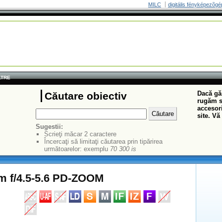
MILC
digitális fényképezõgé
LTRE
Dacă găs
Căutare obiectiv
rugăm să
accesori
site. Vă
Sugestii:
Scrieţi măcar 2 caractere
Încercaţi să limitaţi căutarea prin tipărirea
următoarelor: exemplu
70 300 is
m f/4.5-5.6 PD-ZOOM