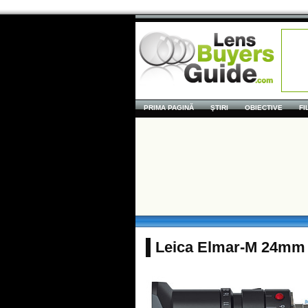
PRIMA PAGINĂ
ŞTIRI
OBIECTIVE
FI
Leica Elmar-M 24mm 