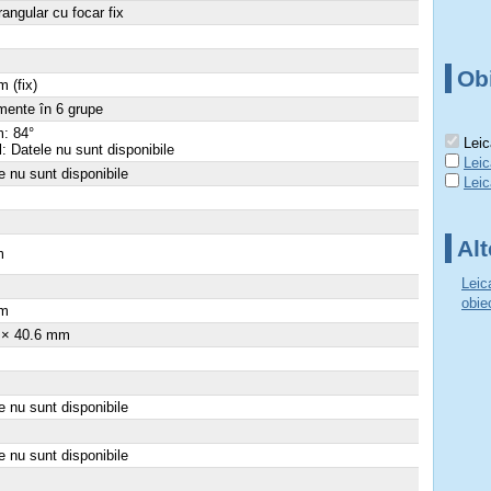
angular cu focar fix
Ob
 (fix)
mente în 6 grupe
: 84°
Leic
al: Datele nu sunt disponibile
Lei
e nu sunt disponibile
Lei
Alt
m
Leic
×
obie
m
 × 40.6 mm
e nu sunt disponibile
e nu sunt disponibile