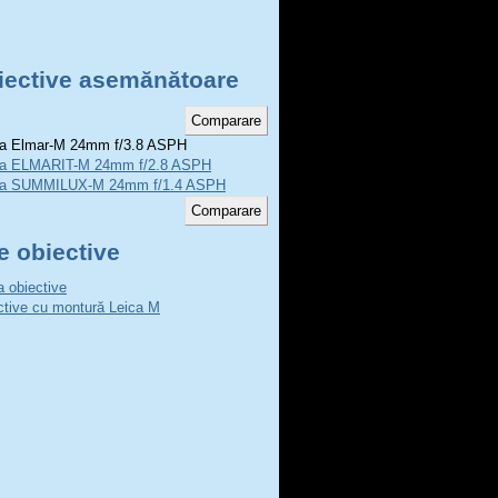
iective asemănătoare
a Elmar-M 24mm f/3.8 ASPH
ca ELMARIT-M 24mm f/2.8 ASPH
ca SUMMILUX-M 24mm f/1.4 ASPH
e obiective
a obiective
ctive cu montură Leica M