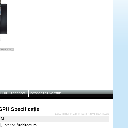
RULUI
ACCESORII
FOTOGRAFII MOSTRE
SPH Specificaţie
Leica Elmar-M 24mm f/3.8 ASPH Specificaţie
a M
, Interior, Architectură