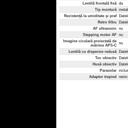
Lentilă frontală fixă
da
Tip montură
metal
Rezistenţă la umiditate şi praf
Datel
Retro filtru
Datel
AF ultrasonic
nu
Stepping motor AF
nu
Imagine ciculară proiectată de
nu
mărime APS-C
Lentilă cu dispersie redusă
Datel
Toc obiectiv
Datel
Husă obiectiv
Datel
Parasolar
inclu
Adaptor trepied
neinc