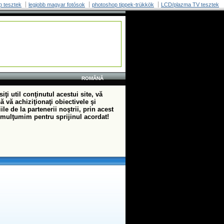
p tesztek
legjobb magyar fotósok
photoshop tippek-trükkök
LCD/plazma TV tesztek
ROMÂNĂ
iţi util conţinutul acestui site, vă
 vă achiziţionaţi obiectivele şi
ile de la partenerii noştrii, prin acest
 mulţumim pentru sprijinul acordat!