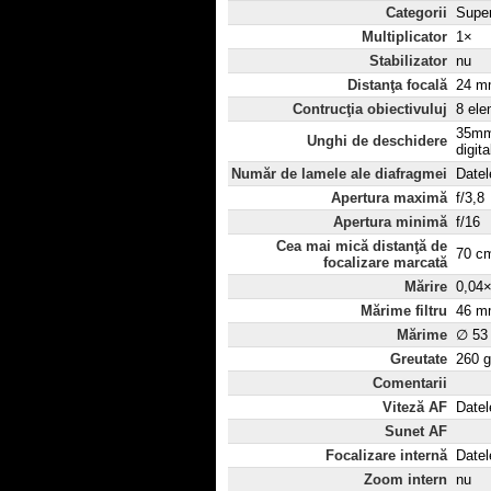
Categorii
Super
Multiplicator
1×
Stabilizator
nu
Distanţa focală
24 mm
Contrucţia obiectivuluj
8 ele
35mm
Unghi de deschidere
digit
Număr de lamele ale diafragmei
Datel
Apertura maximă
f/3,8
Apertura minimă
f/16
Cea mai mică distanţă de
70 c
focalizare marcată
Mărire
0,04
Mărime filtru
46 m
Mărime
∅ 53
Greutate
260 g
Comentarii
Viteză AF
Datel
Sunet AF
Focalizare internă
Datel
Zoom intern
nu