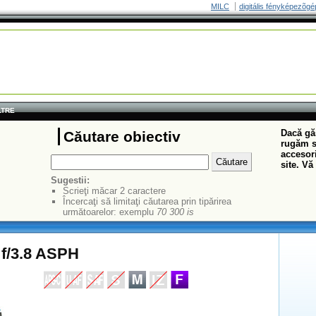
MILC
digitális fényképezõgé
LTRE
Dacă găs
Căutare obiectiv
rugăm să
accesori
site. Vă
Sugestii:
Scrieţi măcar 2 caractere
Încercaţi să limitaţi căutarea prin tipărirea
următoarelor: exemplu
70 300 is
f/3.8 ASPH