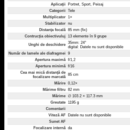
Aplicaţii
Portret, Sport, Peisaj
Categorii
Tele
Multiplicator
1×
Stabilizator
nu
Distanţa focală
85 mm (fix)
Contrucţia obiectivuluj
13 elemente în 9 grupe
35mm: 24°
Unghi de deschidere
digital: Datele nu sunt disponibile
Număr de lamele ale diafragmei
9
Apertura maximă
f/1,2
Apertura minimă
f/16
Cea mai mică distanţă de
85 cm
focalizare marcată
Mărire
0,12×
Mărime filtru
82 mm
Mărime
∅ 103.2 × 117.3 mm
Greutate
1195 g
Comentarii
Viteză AF
Datele nu sunt disponibile
Sunet AF
Focalizare internă
da