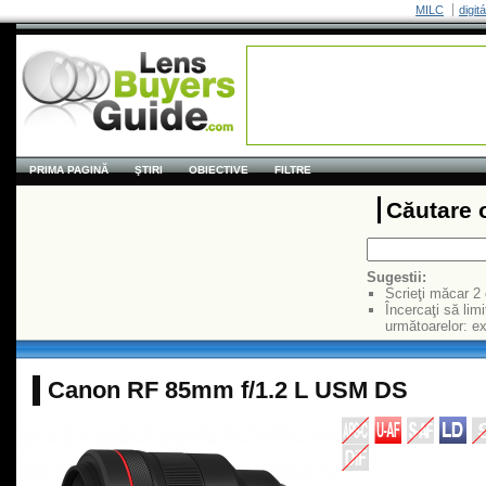
MILC
digit
PRIMA PAGINĂ
ŞTIRI
OBIECTIVE
FILTRE
Căutare 
Sugestii:
Scrieţi măcar 2
Încercaţi să limi
următoarelor: 
Canon RF 85mm f/1.2 L USM DS