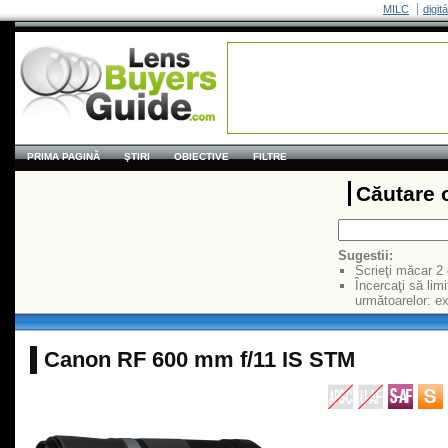
MILC
digit
PRIMA PAGINĂ
ŞTIRI
OBIECTIVE
FILTRE
Căutare 
Sugestii:
Scrieţi măcar 2
Încercaţi să limi
următoarelor: 
Canon RF 600 mm f/11 IS STM