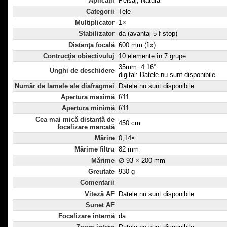
Aplicaţii
Peisaj, Natură
Categorii
Tele
Multiplicator
1×
Stabilizator
da (avantaj 5 f-stop)
Distanţa focală
600 mm (fix)
Contrucţia obiectivuluj
10 elemente în 7 grupe
35mm: 4.16°
Unghi de deschidere
digital: Datele nu sunt disponibile
Număr de lamele ale diafragmei
Datele nu sunt disponibile
Apertura maximă
f/11
Apertura minimă
f/11
Cea mai mică distanţă de
450 cm
focalizare marcată
Mărire
0,14×
Mărime filtru
82 mm
Mărime
∅ 93 × 200 mm
Greutate
930 g
Comentarii
Viteză AF
Datele nu sunt disponibile
Sunet AF
Focalizare internă
da