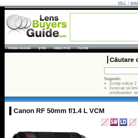
MILC
digit
PRIMA PAGINĂ
ŞTIRI
OBIECTIVE
FILTRE
Căutare 
Sugestii:
Scrieţi măcar 2
Încercaţi să limi
următoarelor: 
Canon RF 50mm f/1.4 L VCM