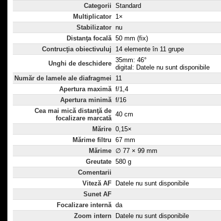
Categorii
Standard
Multiplicator
1×
Stabilizator
nu
Distanţa focală
50 mm (fix)
Contrucţia obiectivuluj
14 elemente în 11 grupe
35mm: 46°
Unghi de deschidere
digital: Datele nu sunt disponibile
Număr de lamele ale diafragmei
11
Apertura maximă
f/1,4
Apertura minimă
f/16
Cea mai mică distanţă de
40 cm
focalizare marcată
Mărire
0,15×
Mărime filtru
67 mm
Mărime
∅ 77 × 99 mm
Greutate
580 g
Comentarii
Viteză AF
Datele nu sunt disponibile
Sunet AF
Focalizare internă
da
Zoom intern
Datele nu sunt disponibile