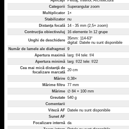
Aplicaţii
Peisaj, Interior, Architectură
Categorii
Superangular zoom
Multiplicator
1×
Stabilizator
nu
Distanţa focală
14 - 35 mm (2,5× zoom)
Contrucţia obiectivuluj
16 elemente în 12 grupe
35mm: 114-63°
Unghi de deschidere
digital: Datele nu sunt disponibile
Număr de lamele ale diafragmei
9
Apertura maximă
larg: f/4 tele: f/4
Apertura minimă
larg: f/22 tele: f/22
Cea mai mică distanţă de
20 cm
focalizare marcată
Mărire
0,38×
Mărime filtru
77 mm
Mărime
∅ 84 × 100 mm
Greutate
540 g
Comentarii
Viteză AF
Datele nu sunt disponibile
Sunet AF
Focalizare internă
da