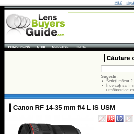
MILC
digit
PRIMA PAGINĂ
ŞTIRI
OBIECTIVE
FILTRE
Căutare 
Sugestii:
Scrieţi măcar 2
Încercaţi să limi
următoarelor: 
Canon RF 14-35 mm f/4 L IS USM