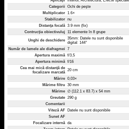
Aplicaţii
Interior, Architectură, Efecte speciale
Categorii
Ochi de peşte
Multiplicator
1.6×
Stabilizator
nu
Distanţa focală
3.9 mm (fix)
Contrucţia obiectivuluj
11 elemente în 8 grupe
35mm: Datele nu sunt disponibile
Unghi de deschidere
digital: 144°
Număr de lamele ale diafragmei
7
Apertura maximă
f/3,5
Apertura minimă
f/16
Cea mai mică distanţă de
20 cm
focalizare marcată
Mărire
0,03×
Mărime filtru
30 mm
Mărime
∅ (112.1 x 83.7) x 54 mm
Greutate
290 g
Comentarii
Viteză AF
Datele nu sunt disponibile
Sunet AF
Focalizare internă
da