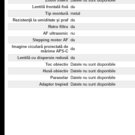
Zoom intern
Datele nu sunt disponibile
Lentilă frontală fixă
da
Tip montură
metal
Rezistenţă la umiditate şi praf
da
Retro filtru
da
AF ultrasonic
nu
Stepping motor AF
da
Imagine ciculară proiectată de
da
mărime APS-C
Lentilă cu dispersie redusă
da
Toc obiectiv
Datele nu sunt disponibile
Husă obiectiv
Datele nu sunt disponibile
Parasolar
Datele nu sunt disponibile
Adaptor trepied
Datele nu sunt disponibile