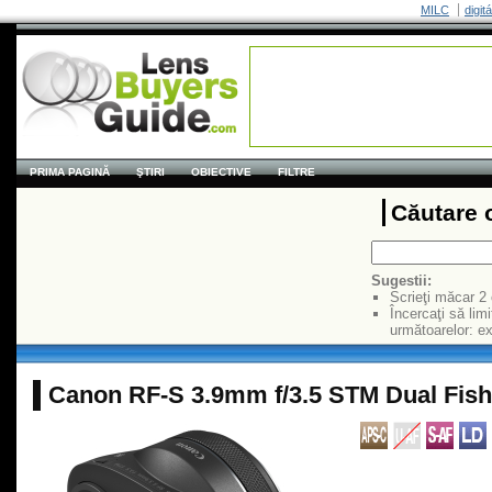
MILC
digit
PRIMA PAGINĂ
ŞTIRI
OBIECTIVE
FILTRE
Căutare 
Sugestii:
Scrieţi măcar 2
Încercaţi să limi
următoarelor: 
Canon RF-S 3.9mm f/3.5 STM Dual Fis