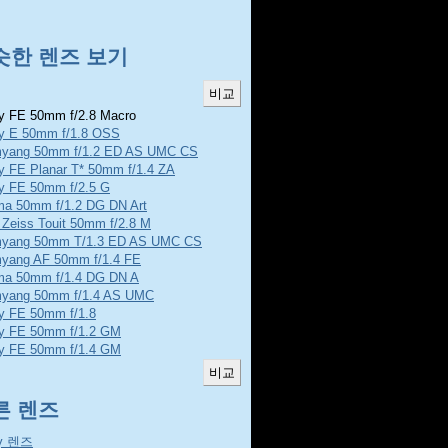
슷한 렌즈 보기
 FE 50mm f/2.8 Macro
y E 50mm f/1.8 OSS
yang 50mm f/1.2 ED AS UMC CS
y FE Planar T* 50mm f/1.4 ZA
y FE 50mm f/2.5 G
ma 50mm f/1.2 DG DN Art
 Zeiss Touit 50mm f/2.8 M
yang 50mm T/1.3 ED AS UMC CS
yang AF 50mm f/1.4 FE
ma 50mm f/1.4 DG DN A
yang 50mm f/1.4 AS UMC
y FE 50mm f/1.8
y FE 50mm f/1.2 GM
y FE 50mm f/1.4 GM
른 렌즈
y 렌즈