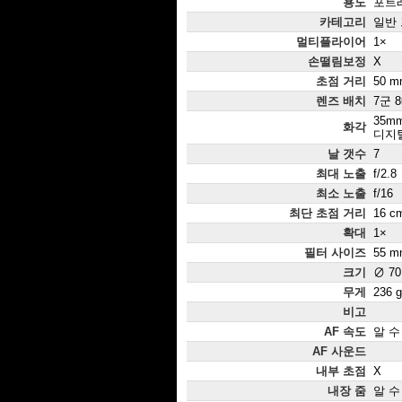
용도
포트레
카테고리
일반 
멀티플라이어
1×
손떨림보정
X
초점 거리
50 
렌즈 배치
7군 
35mm
화각
디지털
날 갯수
7
최대 노출
f/2.8
최소 노출
f/16
최단 초점 거리
16 c
확대
1×
필터 사이즈
55 m
크기
∅ 70
무게
236 g
비고
AF 속도
알 수
AF 사운드
내부 초점
X
내장 줌
알 수