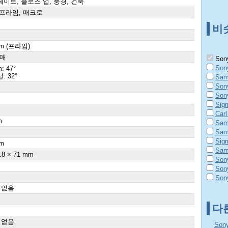
이트, 클로즈 업, 풍경, 건축
프라임, 매크로
비
mm (프라임)
8매
Sony
Son
: 47°
: 32°
Sam
Son
Son
Sig
Carl
m
Sam
Sam
Sig
m
Sam
.8 × 71 mm
Son
Son
Son
 없음
다
 없음
Son