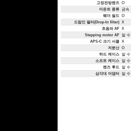
고정전방렌즈
O
마운트 종류
금속
웨더 씰드
O
드랍인 필터(Drop-In filter)
X
초음파 AF
X
Stepping motor AF
알 수
APS-C 크기 서클
X
저분산
O
하드 케이스
알 수
소프트 케이스
알 수
렌즈 후드
알 수
삼각대 어댑터
알 수