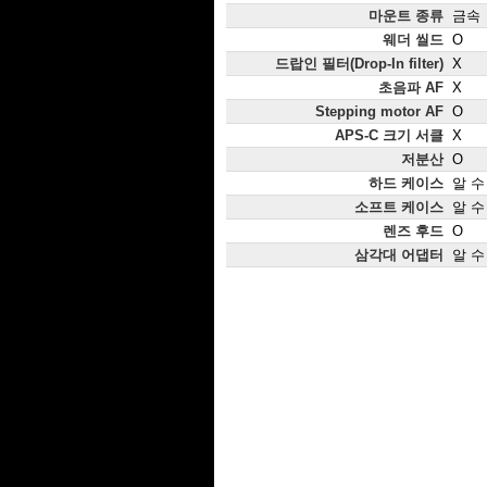
마운트 종류
금속
웨더 씰드
O
드랍인 필터(Drop-In filter)
X
초음파 AF
X
Stepping motor AF
O
APS-C 크기 서클
X
저분산
O
하드 케이스
알 수
소프트 케이스
알 수
렌즈 후드
O
삼각대 어댑터
알 수