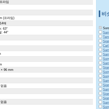
 프라임
비
mm (프라임)
 14매
Sony
: 63°
: 44°
Sam
Tam
Sig
Car
Sam
m
Sam
Son
×
Sam
m
Sig
 × 96 mm
Son
Son
Sam
Sig
 없음
Sam
Sig
Sig
 없음
Sam
Son