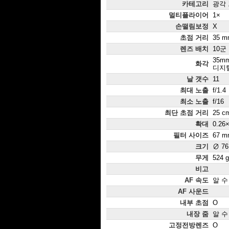
카테고리
광각
멀티플라이어
1×
손떨림보정
X
초점 거리
35 
렌즈 배치
10군
35mm
화각
디지털
날 갯수
11
최대 노출
f/1.4
최소 노출
f/16
최단 초점 거리
25 c
확대
0.26
필터 사이즈
67 m
크기
∅ 76
무게
524 g
비고
AF 속도
알 수
AF 사운드
내부 초점
O
내장 줌
알 수
고정전방렌즈
O