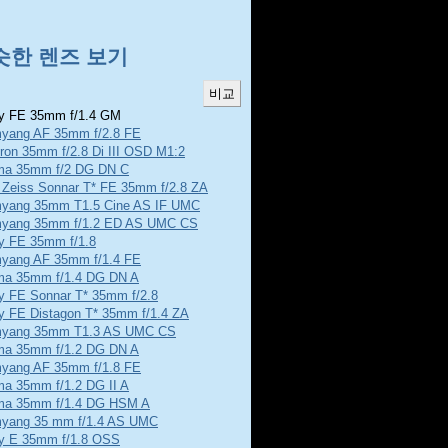
슷한 렌즈 보기
 FE 35mm f/1.4 GM
yang AF 35mm f/2.8 FE
ron 35mm f/2.8 Di III OSD M1:2
ma 35mm f/2 DG DN C
l Zeiss Sonnar T* FE 35mm f/2.8 ZA
yang 35mm T1.5 Cine AS IF UMC
yang 35mm f/1.2 ED AS UMC CS
y FE 35mm f/1.8
yang AF 35mm f/1.4 FE
ma 35mm f/1.4 DG DN A
y FE Sonnar T* 35mm f/2.8
y FE Distagon T* 35mm f/1.4 ZA
yang 35mm T1.3 AS UMC CS
ma 35mm f/1.2 DG DN A
yang AF 35mm f/1.8 FE
ma 35mm f/1.2 DG II A
ma 35mm f/1.4 DG HSM A
yang 35 mm f/1.4 AS UMC
y E 35mm f/1.8 OSS