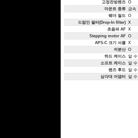
고정전방렌즈
O
마운트 종류
금속
웨더 씰드
O
드랍인 필터(Drop-In filter)
X
초음파 AF
X
Stepping motor AF
O
APS-C 크기 서클
X
저분산
O
하드 케이스
알 수
소프트 케이스
알 수
렌즈 후드
알 수
삼각대 어댑터
알 수