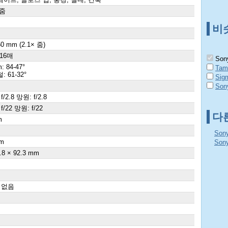
 줌
비
50 mm (2.1× 줌)
 16매
Sony
: 84-47°
Tam
 61-32°
Sig
Son
f/2.8 망원: f/2.8
f/22 망원: f/22
다
m
×
Son
m
Son
.8 × 92.3 mm
 없음