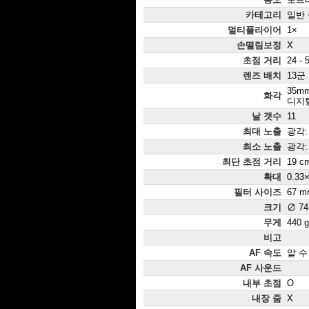
카테고리
일반
멀티플라이어
1×
손떨림보정
X
초점 거리
24 - 
렌즈 배치
13군
35mm
화각
디지털:
날 갯수
11
최대 노출
광각: 
최소 노출
광각: 
최단 초점 거리
19 c
확대
0.33
필터 사이즈
67 m
크기
∅ 74
무게
440 g
비고
AF 속도
알 수
AF 사운드
내부 초점
O
내장 줌
X