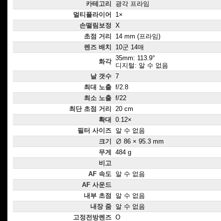
카테고리
광각 프라임
멀티플라이어
1×
손떨림보정
X
초점 거리
14 mm (프라임)
렌즈 배치
10군 14매
35mm: 113.9°
화각
디지털: 알 수 없음
날 갯수
7
최대 노출
f/2.8
최소 노출
f/22
최단 초점 거리
20 cm
확대
0.12×
필터 사이즈
알 수 없음
크기
∅ 86 × 95.3 mm
무게
484 g
비고
AF 속도
알 수 없음
AF 사운드
내부 초점
알 수 없음
내장 줌
알 수 없음
고정전방렌즈
O