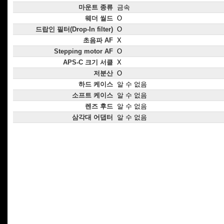
마운트 종류
금속
웨더 씰드
O
드랍인 필터(Drop-In filter)
O
초음파 AF
X
Stepping motor AF
O
APS-C 크기 서클
X
저분산
O
하드 케이스
알 수 없음
소프트 케이스
알 수 없음
렌즈 후드
알 수 없음
삼각대 어댑터
알 수 없음