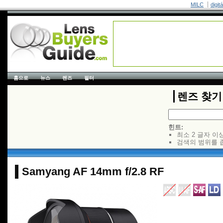
MILC
digit
홈으로
뉴스
렌즈
필터
렌즈 찾기
힌트:
최소 2 글자 이
검색의 범위를 
Samyang AF 14mm f/2.8 RF