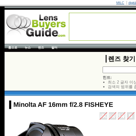
MILC
digit
홈으로
뉴스
렌즈
필터
렌즈 찾기
힌트:
최소 2 글자 이
검색의 범위를 
Minolta AF 16mm f/2.8 FISHEYE