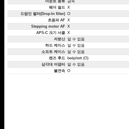
마운트 종류
금속
웨더 씰드
X
드랍인 필터(Drop-In filter)
O
초음파 AF
X
Stepping motor AF
X
APS-C 크기 서클
X
저분산
알 수 없음
하드 케이스
알 수 없음
소프트 케이스
알 수 없음
렌즈 후드
beépített (O)
삼각대 어댑터
알 수 없음
불연속
O