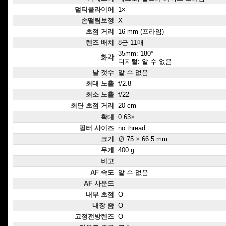
멀티플라이어
1×
손떨림보정
X
초점 거리
16 mm (프라임)
렌즈 배치
8군 11매
35mm: 180°
화각
디지털: 알 수 없음
날 갯수
알 수 없음
최대 노출
f/2.8
최소 노출
f/22
최단 초점 거리
20 cm
확대
0.63×
필터 사이즈
no thread
크기
∅ 75 × 66.5 mm
무게
400 g
비고
AF 속도
알 수 없음
AF 사운드
내부 초점
O
내장 줌
O
고정전방렌즈
O