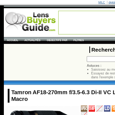
MILC
digit
ACCUEIL
ACTUALITÉS
OBJECTIFS PAR
FILTRES
Recherch
Astuces :
Saisissez au mo
Essayez de res
dans l'exemple 
Tamron AF18-270mm f/3.5-6.3 Di-II VC L
Macro