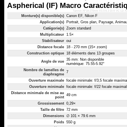
Aspherical (IF) Macro Caractérist
Tamron AF18-270mm f/3.5-6.3 Di-II VC LD Asp
Monture(s) disponible(s)
Canon EF, Nikon F
Application(s)
Portrait, Gros plan, Paysage, Animau
Catégorie(s)
Zoom standard
Multiplicateur
1.5×
Stabilisateur
oui
Distance focale
18 - 270 mm (15× zoom)
Construction optique
18 éléments dans 13 groupes
35 mm: Non disponible
Angle de vue
numérique: 75.55-5.92°
Nombre de lamelles de
7
diaphragme
Ouverture maximale
focale minimale: f/3,5 focale maximal
Ouverture minimale
focale minimale: f/22 focale maximal
Distance minimale de mise au
49 cm
point
Grossissement
0,29×
Taille de filtre
72 mm
Dimensions
∅ 101 × 79.6 mm
Poids
550 g