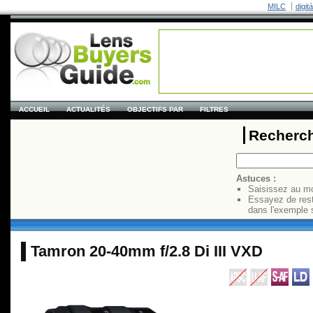
MILC
digit
ACCUEIL
ACTUALITÉS
OBJECTIFS PAR
FILTRES
Recherch
Astuces :
Saisissez au mo
Essayez de res
dans l'exemple 
Tamron 20-40mm f/2.8 Di III VXD