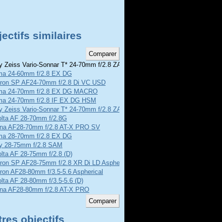
ectifs similaires
 Zeiss Vario-Sonnar T* 24-70mm f/2.8 ZA SSM
ma 24-60mm f/2.8 EX DG
ron SP AF24-70mm f/2.8 Di VC USD
ma 24-70mm f/2.8 EX DG MACRO
ma 24-70mm f/2.8 IF EX DG HSM
y Zeiss Vario-Sonnar T* 24-70mm f/2.8 ZA SSM II
olta AF 28-70mm f/2.8G
ina AF28-70mm f/2.8 AT-X PRO SV
ma 28-70mm f/2.8 EX DG
y 28-75mm f/2.8 SAM
lta AF 28-75mm f/2.8 (D)
ron SP AF28-75mm f/2.8 XR Di LD Aspherical
ron AF28-80mm f/3.5-5.6 Aspherical
lta AF 28-80mm f/3.5-5.6 (D)
ina AF28-80mm f/2.8 AT-X PRO
res objectifs