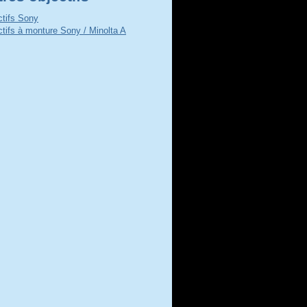
ctifs Sony
ctifs à monture Sony / Minolta A