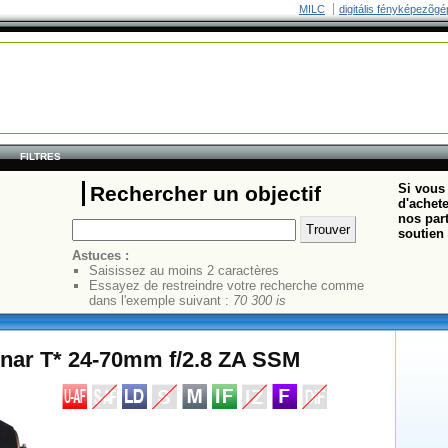
MILC
digitális fényképezõgé
FILTRES
Si vous 
Rechercher un objectif
d'achete
nos part
soutien 
Astuces :
Saisissez au moins 2 caractères
Essayez de restreindre votre recherche comme
dans l'exemple suivant :
70 300 is
nnar T* 24-70mm f/2.8 ZA SSM