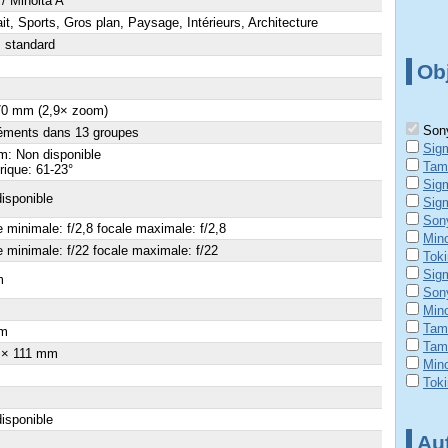
/ Minolta A
ait, Sports, Gros plan, Paysage, Intérieurs, Architecture
 standard
Obj
70 mm (2,9× zoom)
Sony
éments dans 13 groupes
Sig
: Non disponible
Tam
ique: 61-23°
Sig
isponible
Sig
Son
e minimale: f/2,8 focale maximale: f/2,8
Min
e minimale: f/22 focale maximale: f/22
Tok
Sig
m
Son
×
Mino
Tam
m
Tam
 × 111 mm
Mino
Tok
isponible
Aut