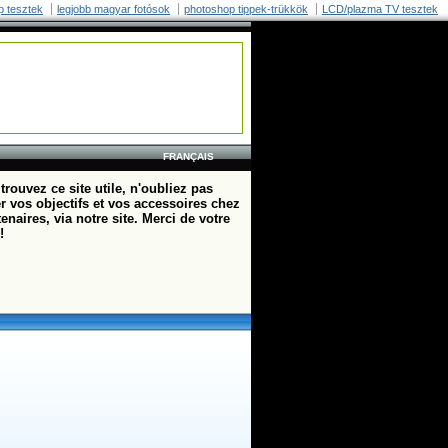
p tesztek
legjobb magyar fotósok
photoshop tippek-trükkök
LCD/plazma TV tesztek
FRANÇAIS
trouvez ce site utile, n'oubliez pas
r vos objectifs et vos accessoires chez
enaires, via notre site. Merci de votre
!