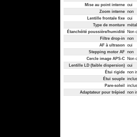
Mise au point interne
oui
Zoom interne
non
Lentille frontale fixe
oui
Type de monture
métal
Étanchéité poussière/humidité
Non d
Filtre drop-in
non
AF à ultrason
oui
Stepping motor AF
non
Cercle image APS-C
Non d
Lentille LD (faible dispersion)
oui
Étui rigide
non i
Étui souple
inclu
Pare-soleil
inclu
Adaptateur pour trépied
non i