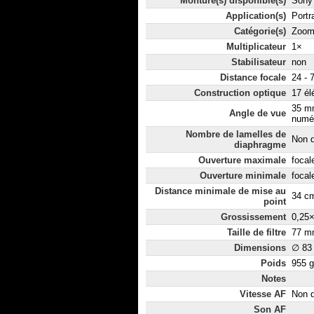
Monture(s) disponible(s)
Sony 
Application(s)
Portr
Catégorie(s)
Zoom
Multiplicateur
1×
Stabilisateur
non
Distance focale
24 - 
Construction optique
17 él
35 mm
Angle de vue
numér
Nombre de lamelles de
Non d
diaphragme
Ouverture maximale
focal
Ouverture minimale
focal
Distance minimale de mise au
34 c
point
Grossissement
0,25
Taille de filtre
77 m
Dimensions
∅ 83
Poids
955 g
Notes
Vitesse AF
Non d
Son AF