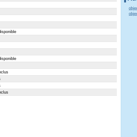
obje
obje
isponible
isponible
nclus
s
s
nclus