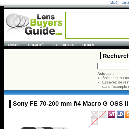
MILC
digit
ACCUEIL
ACTUALITÉS
OBJECTIFS PAR
FILTRES
Recherch
Astuces :
Saisissez au mo
Essayez de res
dans l'exemple 
Sony FE 70-200 mm f/4 Macro G OSS II