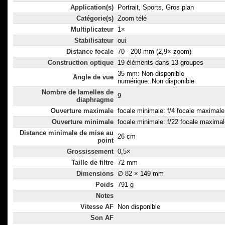
Application(s)
Portrait, Sports, Gros plan
Catégorie(s)
Zoom télé
Multiplicateur
1×
Stabilisateur
oui
Distance focale
70 - 200 mm (2,9× zoom)
Construction optique
19 éléments dans 13 groupes
35 mm: Non disponible
Angle de vue
numérique: Non disponible
Nombre de lamelles de
9
diaphragme
Ouverture maximale
focale minimale: f/4 focale maximale:
Ouverture minimale
focale minimale: f/22 focale maximal
Distance minimale de mise au
26 cm
point
Grossissement
0,5×
Taille de filtre
72 mm
Dimensions
∅ 82 × 149 mm
Poids
791 g
Notes
Vitesse AF
Non disponible
Son AF