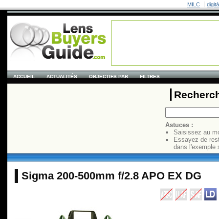
MILC
digit
ACCUEIL
ACTUALITÉS
OBJECTIFS PAR
FILTRES
Recherch
Astuces :
Saisissez au mo
Essayez de res
dans l'exemple 
Sigma 200-500mm f/2.8 APO EX DG