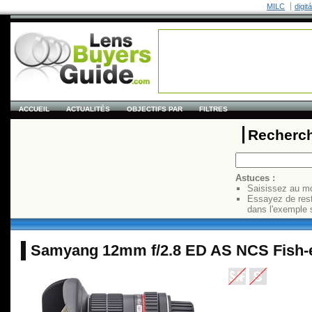
MILC
digit
ACCUEIL
ACTUALITÉS
OBJECTIFS PAR
FILTRES
Recherch
Astuces :
Saisissez au mo
Essayez de res
dans l'exemple 
Samyang 12mm f/2.8 ED AS NCS Fish-