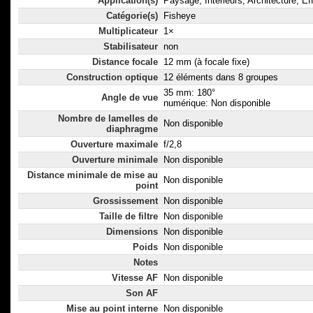
Application(s)
Paysage, Intérieurs, Architecture, Ef
Catégorie(s)
Fisheye
Multiplicateur
1×
Stabilisateur
non
Distance focale
12 mm (à focale fixe)
Construction optique
12 éléments dans 8 groupes
35 mm: 180°
Angle de vue
numérique: Non disponible
Nombre de lamelles de
Non disponible
diaphragme
Ouverture maximale
f/2,8
Ouverture minimale
Non disponible
Distance minimale de mise au
Non disponible
point
Grossissement
Non disponible
Taille de filtre
Non disponible
Dimensions
Non disponible
Poids
Non disponible
Notes
Vitesse AF
Non disponible
Son AF
Mise au point interne
Non disponible