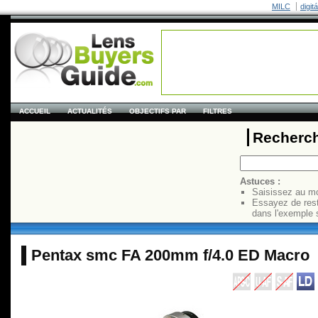
MILC
digit
ACCUEIL
ACTUALITÉS
OBJECTIFS PAR
FILTRES
Recherch
Astuces :
Saisissez au mo
Essayez de res
dans l'exemple 
Pentax smc FA 200mm f/4.0 ED Macro