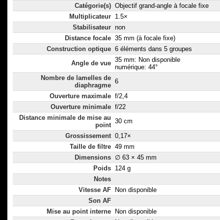
Catégorie(s)
Objectif grand-angle à focale fixe
Multiplicateur
1.5×
Stabilisateur
non
Distance focale
35 mm (à focale fixe)
Construction optique
6 éléments dans 5 groupes
35 mm: Non disponible
Angle de vue
numérique: 44°
Nombre de lamelles de
6
diaphragme
Ouverture maximale
f/2,4
Ouverture minimale
f/22
Distance minimale de mise au
30 cm
point
Grossissement
0,17×
Taille de filtre
49 mm
Dimensions
∅ 63 × 45 mm
Poids
124 g
Notes
Vitesse AF
Non disponible
Son AF
Mise au point interne
Non disponible