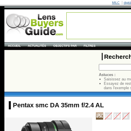
MILC
digit
ACCUEIL
ACTUALITÉS
OBJECTIFS PAR
FILTRES
Recherch
Astuces :
Saisissez au mo
Essayez de res
dans l'exemple 
Pentax smc DA 35mm f/2.4 AL