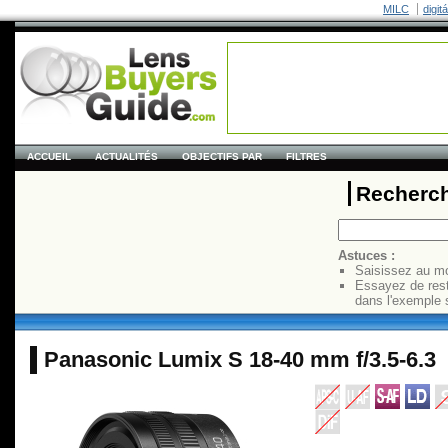
MILC
digit
ACCUEIL
ACTUALITÉS
OBJECTIFS PAR
FILTRES
Recherch
Astuces :
Saisissez au mo
Essayez de res
dans l'exemple 
Panasonic Lumix S 18-40 mm f/3.5-6.3