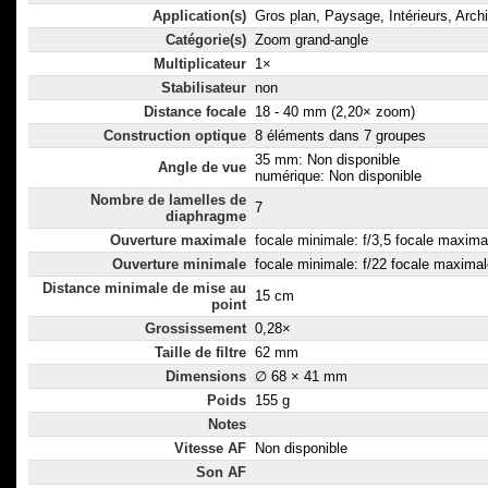
Application(s)
Gros plan, Paysage, Intérieurs, Archi
Catégorie(s)
Zoom grand-angle
Multiplicateur
1×
Stabilisateur
non
Distance focale
18 - 40 mm (2,20× zoom)
Construction optique
8 éléments dans 7 groupes
35 mm: Non disponible
Angle de vue
numérique: Non disponible
Nombre de lamelles de
7
diaphragme
Ouverture maximale
focale minimale: f/3,5 focale maximal
Ouverture minimale
focale minimale: f/22 focale maximal
Distance minimale de mise au
15 cm
point
Grossissement
0,28×
Taille de filtre
62 mm
Dimensions
∅ 68 × 41 mm
Poids
155 g
Notes
Vitesse AF
Non disponible
Son AF