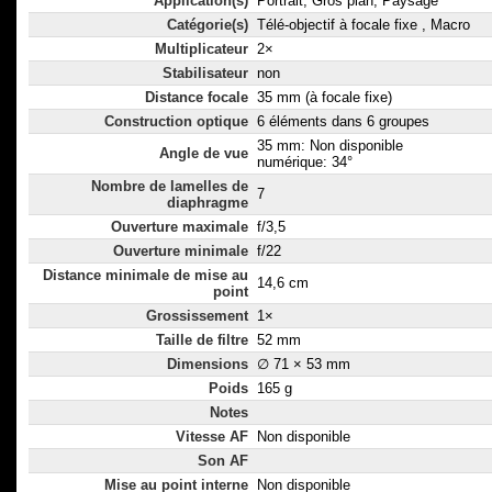
Application(s)
Portrait, Gros plan, Paysage
Catégorie(s)
Télé-objectif à focale fixe , Macro
Multiplicateur
2×
Stabilisateur
non
Distance focale
35 mm (à focale fixe)
Construction optique
6 éléments dans 6 groupes
35 mm: Non disponible
Angle de vue
numérique: 34°
Nombre de lamelles de
7
diaphragme
Ouverture maximale
f/3,5
Ouverture minimale
f/22
Distance minimale de mise au
14,6 cm
point
Grossissement
1×
Taille de filtre
52 mm
Dimensions
∅ 71 × 53 mm
Poids
165 g
Notes
Vitesse AF
Non disponible
Son AF
Mise au point interne
Non disponible