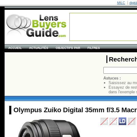
MILC
digit
ACCUEIL
ACTUALITÉS
OBJECTIFS PAR
FILTRES
Recherch
Astuces :
Saisissez au mo
Essayez de res
dans l'exemple 
Olympus Zuiko Digital 35mm f/3.5 Mac