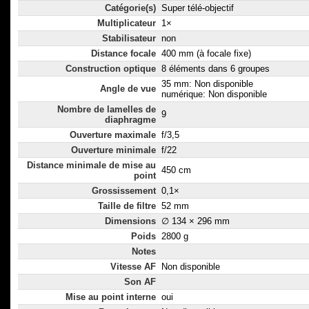
Catégorie(s)
Super télé-objectif
Multiplicateur
1×
Stabilisateur
non
Distance focale
400 mm (à focale fixe)
Construction optique
8 éléments dans 6 groupes
35 mm: Non disponible
Angle de vue
numérique: Non disponible
Nombre de lamelles de
9
diaphragme
Ouverture maximale
f/3,5
Ouverture minimale
f/22
Distance minimale de mise au
450 cm
point
Grossissement
0,1×
Taille de filtre
52 mm
Dimensions
∅ 134 × 296 mm
Poids
2800 g
Notes
Vitesse AF
Non disponible
Son AF
Mise au point interne
oui