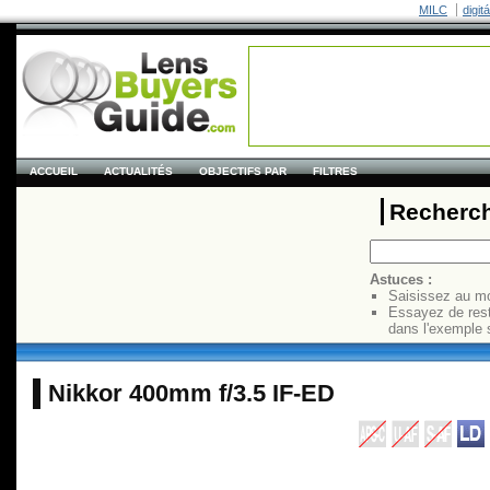
MILC
digit
ACCUEIL
ACTUALITÉS
OBJECTIFS PAR
FILTRES
Recherch
Astuces :
Saisissez au mo
Essayez de res
dans l'exemple 
Nikkor 400mm f/3.5 IF-ED