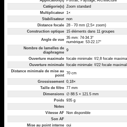
Application(s)
Portrait, Paysage, Architecture
Catégorie(s)
Zoom standard
Multiplicateur
1×
Stabilisateur
non
Distance focale
28 - 70 mm (2,5× zoom)
Construction optique
15 éléments dans 11 groupes
35 mm: 74-34.3°
Angle de vue
numérique: 53-22.17°
Nombre de lamelles de
9
diaphragme
Ouverture maximale
focale minimale: f/2,8 focale maximal
Ouverture minimale
focale minimale: f/22 focale maximal
Distance minimale de mise au
70 cm
point
Grossissement
0,18×
Taille de filtre
77 mm
Dimensions
∅ 88.5 × 121.5 mm
Poids
935 g
Notes
Vitesse AF
Non disponible
Son AF
Mise au point interne
oui