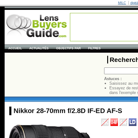
MILC
digit
ACCUEIL
ACTUALITÉS
OBJECTIFS PAR
FILTRES
Recherch
Astuces :
Saisissez au mo
Essayez de res
dans l'exemple 
Nikkor 28-70mm f/2.8D IF-ED AF-S