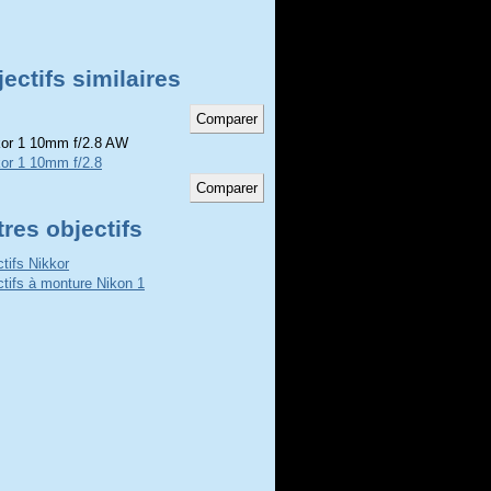
ectifs similaires
or 1 10mm f/2.8 AW
or 1 10mm f/2.8
res objectifs
ctifs Nikkor
ctifs à monture Nikon 1