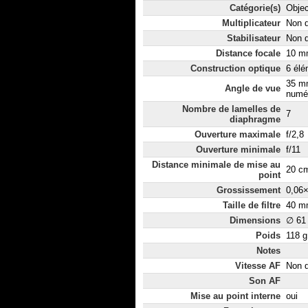
Catégorie(s)
Objec
Multiplicateur
Non d
Stabilisateur
Non d
Distance focale
10 mm
Construction optique
6 élé
35 mm
Angle de vue
numér
Nombre de lamelles de
7
diaphragme
Ouverture maximale
f/2,8
Ouverture minimale
f/11
Distance minimale de mise au
20 c
point
Grossissement
0,06
Taille de filtre
40 m
Dimensions
∅ 61
Poids
118 g
Notes
Vitesse AF
Non d
Son AF
Mise au point interne
oui