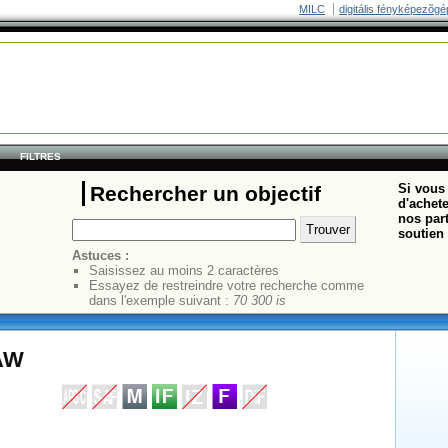
MILC
digitális fényképezõgé
FILTRES
Si vous 
Rechercher un objectif
d'achete
nos part
soutien 
Astuces :
Saisissez au moins 2 caractères
Essayez de restreindre votre recherche comme
dans l'exemple suivant :
70 300 is
 AW