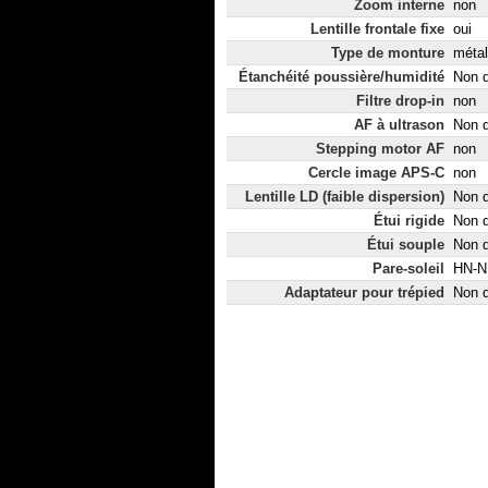
Zoom interne
non
Lentille frontale fixe
oui
Type de monture
métal
Étanchéité poussière/humidité
Non d
Filtre drop-in
non
AF à ultrason
Non d
Stepping motor AF
non
Cercle image APS-C
non
Lentille LD (faible dispersion)
Non d
Étui rigide
Non d
Étui souple
Non d
Pare-soleil
HN-N1
Adaptateur pour trépied
Non d