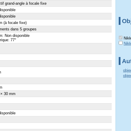
tif grand-angle à focale fixe
isponible
isponible
Obj
 (à focale fixe)
ments dans 5 groupes
: Non disponible
Nikk
ique: 77°
Nikk
Aut
obje
m
obje
×
m
 × 30 mm
isponible