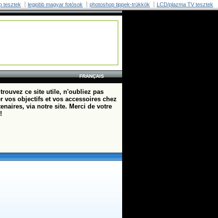
p tesztek
legjobb magyar fotósok
photoshop tippek-trükkök
LCD/plazma TV tesztek
FRANÇAIS
trouvez ce site utile, n'oubliez pas
r vos objectifs et vos accessoires chez
enaires, via notre site. Merci de votre
!