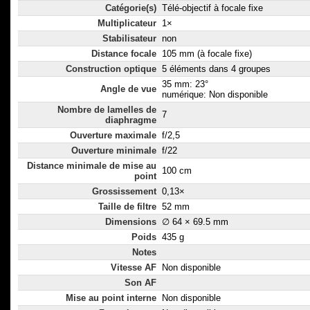
Catégorie(s)
Télé-objectif à focale fixe
Multiplicateur
1×
Stabilisateur
non
Distance focale
105 mm (à focale fixe)
Construction optique
5 éléments dans 4 groupes
35 mm: 23°
Angle de vue
numérique: Non disponible
Nombre de lamelles de
7
diaphragme
Ouverture maximale
f/2,5
Ouverture minimale
f/22
Distance minimale de mise au
100 cm
point
Grossissement
0,13×
Taille de filtre
52 mm
Dimensions
∅ 64 × 69.5 mm
Poids
435 g
Notes
Vitesse AF
Non disponible
Son AF
Mise au point interne
Non disponible