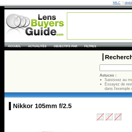
MILC
digit
ACCUEIL
ACTUALITÉS
OBJECTIFS PAR
FILTRES
Recherch
Astuces :
Saisissez au mo
Essayez de res
dans l'exemple 
Nikkor 105mm f/2.5