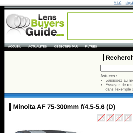
MILC
digit
ACCUEIL
ACTUALITÉS
OBJECTIFS PAR
FILTRES
Recherch
Astuces :
Saisissez au mo
Essayez de res
dans l'exemple 
Minolta AF 75-300mm f/4.5-5.6 (D)