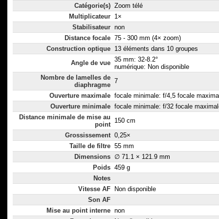
Catégorie(s)
Zoom télé
Multiplicateur
1×
Stabilisateur
non
Distance focale
75 - 300 mm (4× zoom)
Construction optique
13 éléments dans 10 groupes
35 mm: 32-8.2°
Angle de vue
numérique: Non disponible
Nombre de lamelles de
7
diaphragme
Ouverture maximale
focale minimale: f/4,5 focale maximal
Ouverture minimale
focale minimale: f/32 focale maximal
Distance minimale de mise au
150 cm
point
Grossissement
0,25×
Taille de filtre
55 mm
Dimensions
∅ 71.1 × 121.9 mm
Poids
459 g
Notes
Vitesse AF
Non disponible
Son AF
Mise au point interne
non