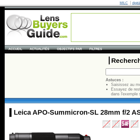
MILC
digit
ACCUEIL
ACTUALITÉS
OBJECTIFS PAR
FILTRES
Recherch
Astuces :
Saisissez au mo
Essayez de res
dans l'exemple 
Leica APO-Summicron-SL 28mm f/2 A