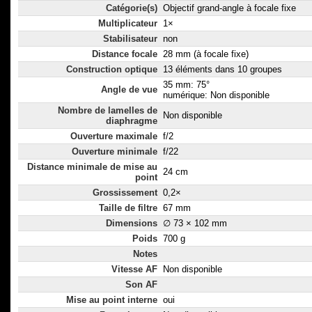
Catégorie(s)
Objectif grand-angle à focale fixe
Multiplicateur
1×
Stabilisateur
non
Distance focale
28 mm (à focale fixe)
Construction optique
13 éléments dans 10 groupes
35 mm: 75°
Angle de vue
numérique: Non disponible
Nombre de lamelles de
Non disponible
diaphragme
Ouverture maximale
f/2
Ouverture minimale
f/22
Distance minimale de mise au
24 cm
point
Grossissement
0,2×
Taille de filtre
67 mm
Dimensions
∅ 73 × 102 mm
Poids
700 g
Notes
Vitesse AF
Non disponible
Son AF
Mise au point interne
oui