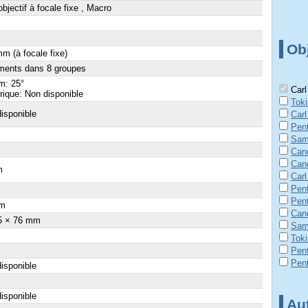
objectif à focale fixe , Macro
Obj
m (à focale fixe)
ments dans 8 groupes
m: 25°
Carl
ique: Non disponible
Tok
isponible
Car
Pen
Sam
Can
Can
m
Carl
Pen
Pen
m
Can
5 × 76 mm
Sam
Tok
Pen
Pen
isponible
isponible
Aut