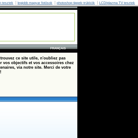
p tesztek
legjobb magyar fotósok
photoshop tippek-trükkök
LCD/plazma TV tesztek
FRANÇAIS
trouvez ce site utile, n'oubliez pas
r vos objectifs et vos accessoires chez
enaires, via notre site. Merci de votre
!