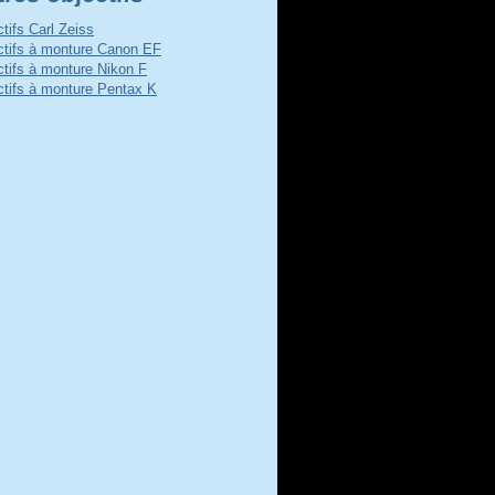
ctifs Carl Zeiss
ctifs à monture Canon EF
ctifs à monture Nikon F
ctifs à monture Pentax K