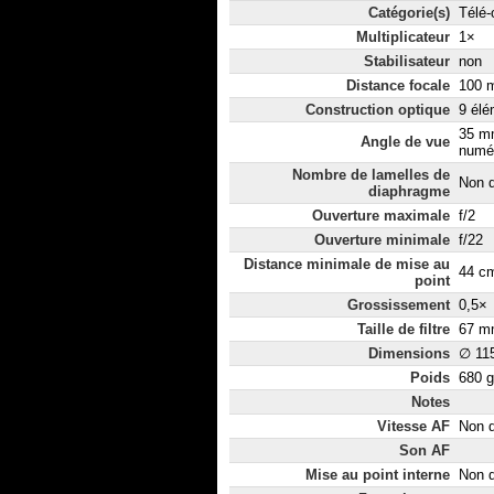
Catégorie(s)
Télé-
Multiplicateur
1×
Stabilisateur
non
Distance focale
100 m
Construction optique
9 élé
35 m
Angle de vue
numér
Nombre de lamelles de
Non d
diaphragme
Ouverture maximale
f/2
Ouverture minimale
f/22
Distance minimale de mise au
44 c
point
Grossissement
0,5×
Taille de filtre
67 m
Dimensions
∅ 11
Poids
680 g
Notes
Vitesse AF
Non d
Son AF
Mise au point interne
Non d