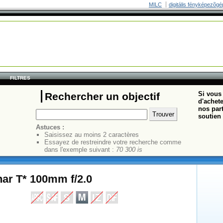
MILC
digitális fényképezõgé
FILTRES
Si vous 
Rechercher un objectif
d'achete
nos part
soutien 
Astuces :
Saisissez au moins 2 caractères
Essayez de restreindre votre recherche comme
dans l'exemple suivant :
70 300 is
nar T* 100mm f/2.0