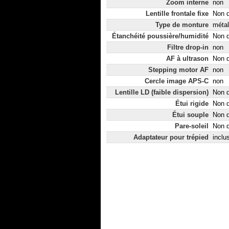
Zoom interne
non
Lentille frontale fixe
Non d
Type de monture
métal
Étanchéité poussière/humidité
Non d
Filtre drop-in
non
AF à ultrason
Non d
Stepping motor AF
non
Cercle image APS-C
non
Lentille LD (faible dispersion)
Non d
Étui rigide
Non d
Étui souple
Non d
Pare-soleil
Non d
Adaptateur pour trépied
inclu