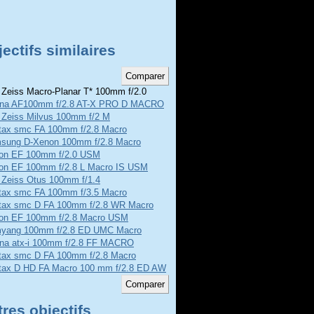
ectifs similaires
 Zeiss Macro-Planar T* 100mm f/2.0
ina AF100mm f/2.8 AT-X PRO D MACRO
l Zeiss Milvus 100mm f/2 M
tax smc FA 100mm f/2.8 Macro
sung D-Xenon 100mm f/2.8 Macro
on EF 100mm f/2.0 USM
on EF 100mm f/2.8 L Macro IS USM
 Zeiss Otus 100mm f/1.4
tax smc FA 100mm f/3.5 Macro
tax smc D FA 100mm f/2.8 WR Macro
on EF 100mm f/2.8 Macro USM
yang 100mm f/2.8 ED UMC Macro
ina atx-i 100mm f/2.8 FF MACRO
tax smc D FA 100mm f/2.8 Macro
tax D HD FA Macro 100 mm f/2.8 ED AW
res objectifs