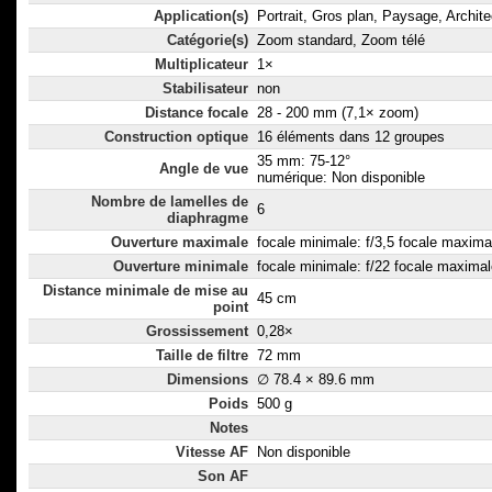
Application(s)
Portrait, Gros plan, Paysage, Archite
Catégorie(s)
Zoom standard, Zoom télé
Multiplicateur
1×
Stabilisateur
non
Distance focale
28 - 200 mm (7,1× zoom)
Construction optique
16 éléments dans 12 groupes
35 mm: 75-12°
Angle de vue
numérique: Non disponible
Nombre de lamelles de
6
diaphragme
Ouverture maximale
focale minimale: f/3,5 focale maximal
Ouverture minimale
focale minimale: f/22 focale maximal
Distance minimale de mise au
45 cm
point
Grossissement
0,28×
Taille de filtre
72 mm
Dimensions
∅ 78.4 × 89.6 mm
Poids
500 g
Notes
Vitesse AF
Non disponible
Son AF