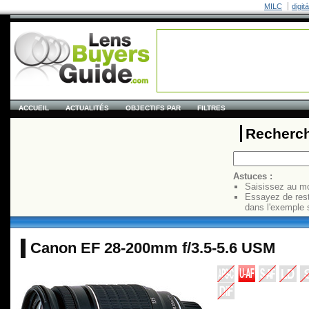
MILC
digit
ACCUEIL
ACTUALITÉS
OBJECTIFS PAR
FILTRES
Recherch
Astuces :
Saisissez au mo
Essayez de res
dans l'exemple 
Canon EF 28-200mm f/3.5-5.6 USM