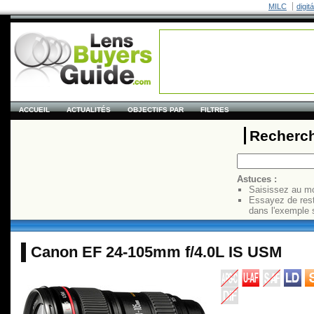
MILC
digit
ACCUEIL
ACTUALITÉS
OBJECTIFS PAR
FILTRES
Recherch
Astuces :
Saisissez au mo
Essayez de res
dans l'exemple 
Canon EF 24-105mm f/4.0L IS USM