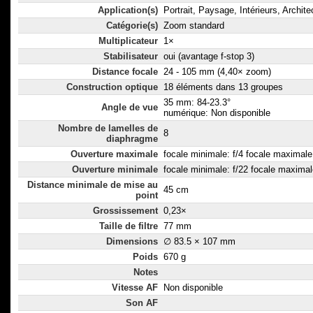
Application(s)
Portrait, Paysage, Intérieurs, Archite
Catégorie(s)
Zoom standard
Multiplicateur
1×
Stabilisateur
oui (avantage f-stop 3)
Distance focale
24 - 105 mm (4,40× zoom)
Construction optique
18 éléments dans 13 groupes
35 mm: 84-23.3°
Angle de vue
numérique: Non disponible
Nombre de lamelles de
8
diaphragme
Ouverture maximale
focale minimale: f/4 focale maximale:
Ouverture minimale
focale minimale: f/22 focale maximal
Distance minimale de mise au
45 cm
point
Grossissement
0,23×
Taille de filtre
77 mm
Dimensions
∅ 83.5 × 107 mm
Poids
670 g
Notes
Vitesse AF
Non disponible
Son AF