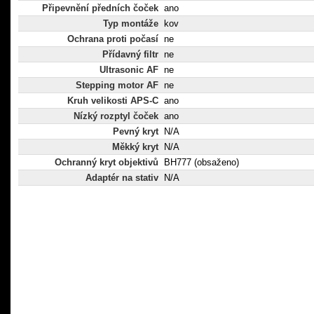
Připevnění předních čoček
ano
Typ montáže
kov
Ochrana proti počasí
ne
Přídavný filtr
ne
Ultrasonic AF
ne
Stepping motor AF
ne
Kruh velikosti APS-C
ano
Nízký rozptyl čoček
ano
Pevný kryt
N/A
Měkký kryt
N/A
Ochranný kryt objektivů
BH777 (obsaženo)
Adaptér na stativ
N/A