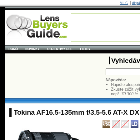
MILC
digit
DOMŮ
NOVINKY
OBJEKTIVY DLE
FILTRY
Vyhledáv
Nápověda:
Napište alespo
Zkuste zúžit vy
např.
70 300 je
Tokina AF16.5-135mm f/3.5-5.6 AT-X DX