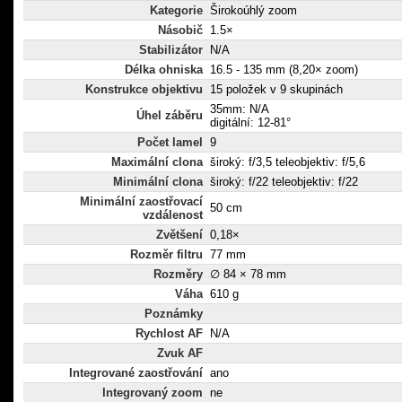
Kategorie
Širokoúhlý zoom
Násobič
1.5×
Stabilizátor
N/A
Délka ohniska
16.5 - 135 mm (8,20× zoom)
Konstrukce objektivu
15 položek v 9 skupinách
35mm: N/A
Úhel záběru
digitální: 12-81°
Počet lamel
9
Maximální clona
široký: f/3,5 teleobjektiv: f/5,6
Minimální clona
široký: f/22 teleobjektiv: f/22
Minimální zaostřovací
50 cm
vzdálenost
Zvětšení
0,18×
Rozměr filtru
77 mm
Rozměry
∅ 84 × 78 mm
Váha
610 g
Poznámky
Rychlost AF
N/A
Zvuk AF
Integrované zaostřování
ano
Integrovaný zoom
ne