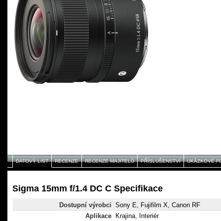
DATOVÝ LIST
RECENZE
RECENZE MAJITELŮ
PŘÍSLUŠENSTVÍ
UKÁZKOVÉ F
Sigma 15mm f/1.4 DC C Specifikace
Dostupní výrobci
Sony E, Fujifilm X, Canon RF
Aplikace
Krajina, Interiér