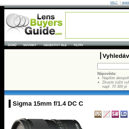
MILC
digit
DOMŮ
NOVINKY
OBJEKTIVY DLE
FILTRY
Vyhledáv
Nápověda:
Napište alespo
Zkuste zúžit vy
např.
70 300 je
Sigma 15mm f/1.4 DC C