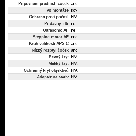
Připevnění předních čoček
ano
Typ montáže
kov
Ochrana proti počasí
N/A
Přídavný filtr
ne
Ultrasonic AF
ne
Stepping motor AF
ano
Kruh velikosti APS-C
ano
Nízký rozptyl čoček
ano
Pevný kryt
N/A
Měkký kryt
N/A
Ochranný kryt objektivů
N/A
Adaptér na stativ
N/A