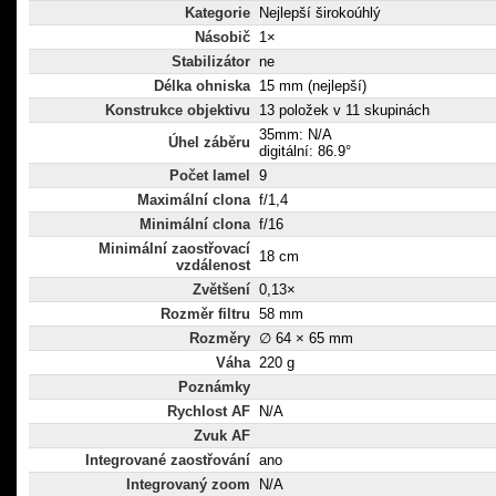
Kategorie
Nejlepší širokoúhlý
Násobič
1×
Stabilizátor
ne
Délka ohniska
15 mm (nejlepší)
Konstrukce objektivu
13 položek v 11 skupinách
35mm: N/A
Úhel záběru
digitální: 86.9°
Počet lamel
9
Maximální clona
f/1,4
Minimální clona
f/16
Minimální zaostřovací
18 cm
vzdálenost
Zvětšení
0,13×
Rozměr filtru
58 mm
Rozměry
∅ 64 × 65 mm
Váha
220 g
Poznámky
Rychlost AF
N/A
Zvuk AF
Integrované zaostřování
ano
Integrovaný zoom
N/A