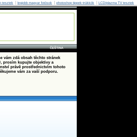
p tesztek
legjobb magyar fotósok
photoshop tippek-trükkök
LCD/plazma TV tesztek
ČEŠTINA
e vám zdá obsah těchto stránek
, prosím kupujte objektivy a
enství právě prostřednictvím tohoto
ěkujeme vám za vaší podporu.