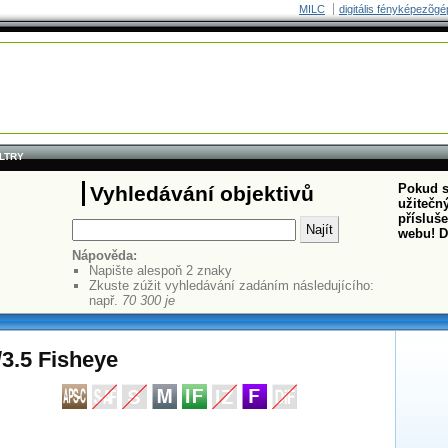
MILC
digitális fényképezõgé
ILTRY
Pokud s
Vyhledávání objektivů
užitečný
přísluš
webu! D
Nápověda:
Napište alespoň 2 znaky
Zkuste zúžit vyhledávání zadáním následujícího:
např.
70 300 je
3.5 Fisheye