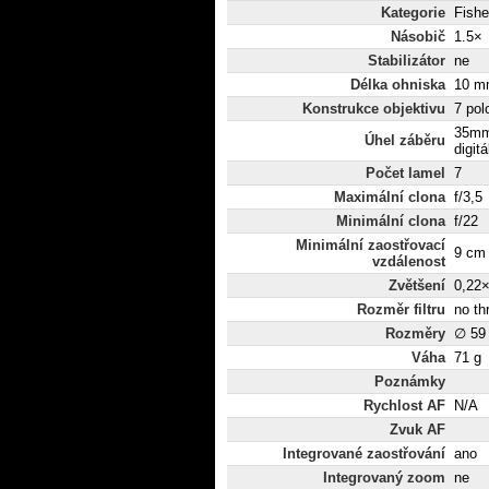
Kategorie
Fish
Násobič
1.5×
Stabilizátor
ne
Délka ohniska
10 mm
Konstrukce objektivu
7 pol
35mm
Úhel záběru
digitá
Počet lamel
7
Maximální clona
f/3,5
Minimální clona
f/22
Minimální zaostřovací
9 cm
vzdálenost
Zvětšení
0,22
Rozměr filtru
no th
Rozměry
∅ 59
Váha
71 g
Poznámky
Rychlost AF
N/A
Zvuk AF
Integrované zaostřování
ano
Integrovaný zoom
ne