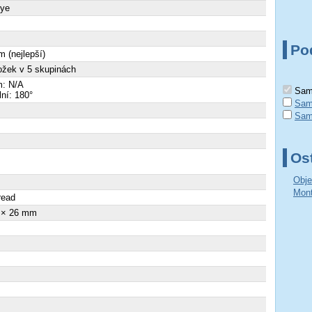
eye
Po
 (nejlepší)
ožek v 5 skupinách
: N/A
Sams
lní: 180°
Sam
Sam
Ost
Obje
×
Mont
read
 × 26 mm