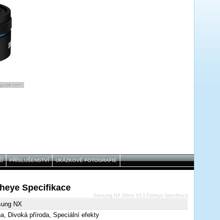
Ů
PŘÍSLUŠENSTVÍ
UKÁZKOVÉ FOTOGRAFIE
heye Specifikace
Samsung NX 10mm f/3.5 Fisheye Specifikace
ung NX
na, Divoká příroda, Speciální efekty