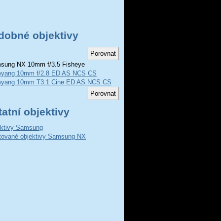
dobné objektivy
ung NX 10mm f/3.5 Fisheye
yang 10mm f/2.8 ED AS NCS CS
yang 10mm T3.1 Cine ED AS NCS CS
atní objektivy
ktivy Samsung
ované objektivy Samsung NX