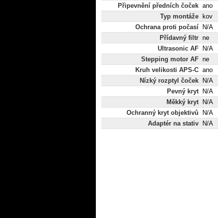
Připevnění předních čoček
ano
Typ montáže
kov
Ochrana proti počasí
N/A
Přídavný filtr
ne
Ultrasonic AF
N/A
Stepping motor AF
ne
Kruh velikosti APS-C
ano
Nízký rozptyl čoček
N/A
Pevný kryt
N/A
Měkký kryt
N/A
Ochranný kryt objektivů
N/A
Adaptér na stativ
N/A