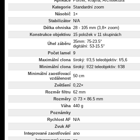
Aplikace
Portrét, Krajina, Architektura
Kategorie
Standardní zoom
Násobič
1×
Stabilizátor
N/A
Délka ohniska
28 - 105 mm (3,8× zoom)
Konstrukce objektivu
15 položek v 11 skupinách
35mm: 75-23.5°
Úhel záběru
digitální: 53-15.5°
Počet lamel
9
Maximální clona
široký: f/3,5 teleobjektiv: f/5,6
Minimální clona
široký: f/22 teleobjektiv: f/38
Minimální zaostřovací
50 cm
vzdálenost
Zvětšení
0,22×
Rozměr filtru
62 mm
Rozměry
∅ 73 × 86.5 mm
Váha
440 g
Poznámky
Rychlost AF
N/A
Zvuk AF
Integrované zaostřování
ano