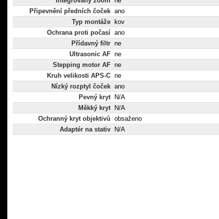
Integrovaný zoom
ne
Připevnění předních čoček
ano
Typ montáže
kov
Ochrana proti počasí
ano
Přídavný filtr
ne
Ultrasonic AF
ne
Stepping motor AF
ne
Kruh velikosti APS-C
ne
Nízký rozptyl čoček
ano
Pevný kryt
N/A
Měkký kryt
N/A
Ochranný kryt objektivů
obsaženo
Adaptér na stativ
N/A