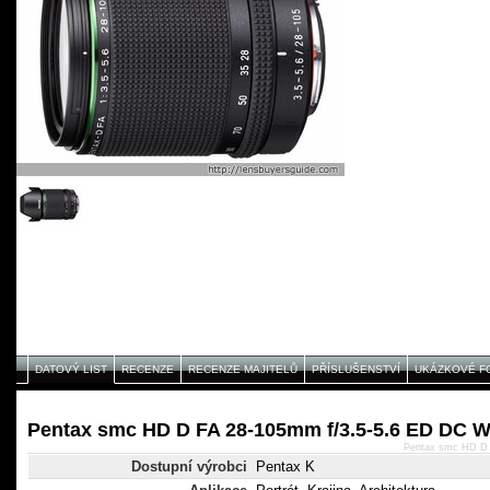
DATOVÝ LIST
RECENZE
RECENZE MAJITELŮ
PŘÍSLUŠENSTVÍ
UKÁZKOVÉ F
Pentax smc HD D FA 28-105mm f/3.5-5.6 ED DC W
Pentax smc HD D 
Dostupní výrobci
Pentax K