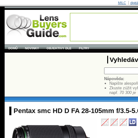
MILC
digit
DOMŮ
NOVINKY
OBJEKTIVY DLE
FILTRY
Vyhledáv
Nápověda:
Napište alespo
Zkuste zúžit vy
např.
70 300 je
Pentax smc HD D FA 28-105mm f/3.5-