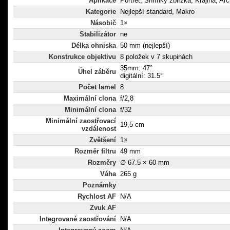
Aplikace
Portrét, Snímky zblízka, Krajina, Arc
Kategorie
Nejlepší standard, Makro
Násobič
1×
Stabilizátor
ne
Délka ohniska
50 mm (nejlepší)
Konstrukce objektivu
8 položek v 7 skupinách
35mm: 47°
Úhel záběru
digitální: 31.5°
Počet lamel
8
Maximální clona
f/2,8
Minimální clona
f/32
Minimální zaostřovací
19,5 cm
vzdálenost
Zvětšení
1×
Rozměr filtru
49 mm
Rozměry
∅ 67.5 × 60 mm
Váha
265 g
Poznámky
Rychlost AF
N/A
Zvuk AF
Integrované zaostřování
N/A