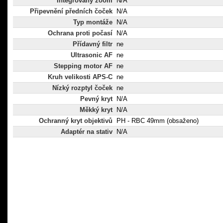
Integrovaný zoom
N/A
Připevnění předních čoček
N/A
Typ montáže
N/A
Ochrana proti počasí
N/A
Přídavný filtr
ne
Ultrasonic AF
ne
Stepping motor AF
ne
Kruh velikosti APS-C
ne
Nízký rozptyl čoček
ne
Pevný kryt
N/A
Měkký kryt
N/A
Ochranný kryt objektivů
PH - RBC 49mm (obsaženo)
Adaptér na stativ
N/A