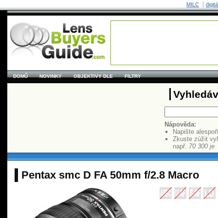
MILC
digit
DOMŮ
NOVINKY
OBJEKTIVY DLE
FILTRY
Vyhledáv
Nápověda:
Napište alespo
Zkuste zúžit vy
např.
70 300 je
Pentax smc D FA 50mm f/2.8 Macro