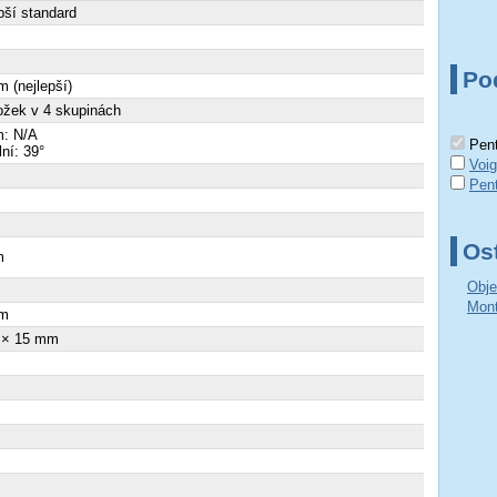
pší standard
Po
 (nejlepší)
ožek v 4 skupinách
: N/A
Pent
lní: 39°
Voig
Pen
Ost
m
Obje
×
Mont
m
 × 15 mm