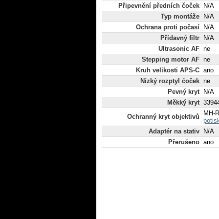
Připevnění předních čoček
N/A
Typ montáže
N/A
Ochrana proti počasí
N/A
Přídavný filtr
N/A
Ultrasonic AF
ne
Stepping motor AF
ne
Kruh velikosti APS-C
ano
Nízký rozptyl čoček
ne
Pevný kryt
N/A
Měkký kryt
33944
MH-R
Ochranný kryt objektivů
potis
Adaptér na stativ
N/A
Přerušeno
ano