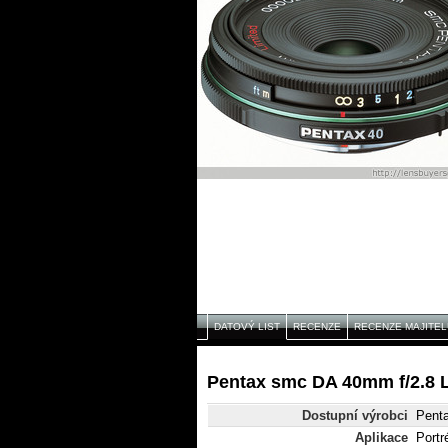
DATOVÝ LIST
RECENZE
RECENZE MAJITEL
Pentax smc DA 40mm f/2.8 L
Dostupní výrobci
Pent
Aplikace
Portr