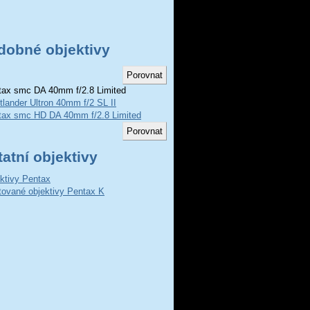
dobné objektivy
ax smc DA 40mm f/2.8 Limited
tlander Ultron 40mm f/2 SL II
tax smc HD DA 40mm f/2.8 Limited
atní objektivy
ktivy Pentax
ované objektivy Pentax K