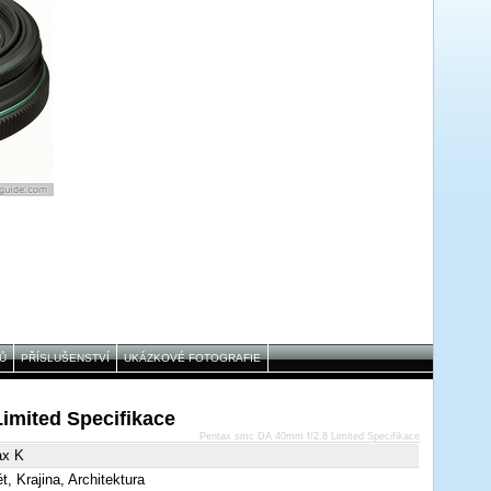
Ů
PŘÍSLUŠENSTVÍ
UKÁZKOVÉ FOTOGRAFIE
imited Specifikace
Pentax smc DA 40mm f/2.8 Limited Specifikace
ax K
ét, Krajina, Architektura