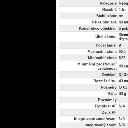
Kategorie
Nejle
Násobič
1.5×
Stabilizátor
ne
Délka ohniska
40 mm
Konstrukce objektivu
5 pol
35mm
Úhel záběru
digitá
Počet lamel
9
Maximální clona
f/2,8
Minimální clona
f/22
Minimální zaostřovací
40 c
vzdálenost
Zvětšení
0,13
Rozměr filtru
49 m
Rozměry
∅ 63
Váha
90 g
Poznámky
Rychlost AF
N/A
Zvuk AF
Integrované zaostřování
N/A
Integrovaný zoom
N/A