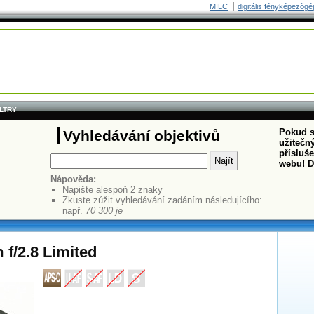
MILC
digitális fényképezõgé
ILTRY
Pokud s
Vyhledávání objektivů
užitečný
přísluš
webu! D
Nápověda:
Napište alespoň 2 znaky
Zkuste zúžit vyhledávání zadáním následujícího:
např.
70 300 je
f/2.8 Limited