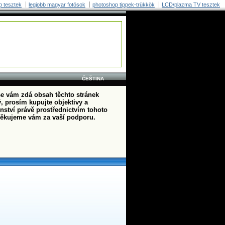
p tesztek
legjobb magyar fotósok
photoshop tippek-trükkök
LCD/plazma TV tesztek
ČEŠTINA
e vám zdá obsah těchto stránek
, prosím kupujte objektivy a
enství právě prostřednictvím tohoto
ěkujeme vám za vaší podporu.