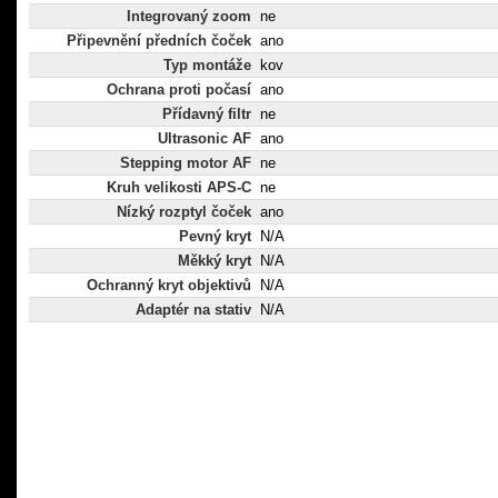
Integrovaný zoom
ne
Připevnění předních čoček
ano
Typ montáže
kov
Ochrana proti počasí
ano
Přídavný filtr
ne
Ultrasonic AF
ano
Stepping motor AF
ne
Kruh velikosti APS-C
ne
Nízký rozptyl čoček
ano
Pevný kryt
N/A
Měkký kryt
N/A
Ochranný kryt objektivů
N/A
Adaptér na stativ
N/A