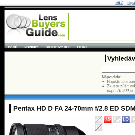
MILC
digit
DOMŮ
NOVINKY
OBJEKTIVY DLE
FILTRY
Vyhledáv
Nápověda:
Napište alespo
Zkuste zúžit vy
např.
70 300 je
Pentax HD D FA 24-70mm f/2.8 ED SD