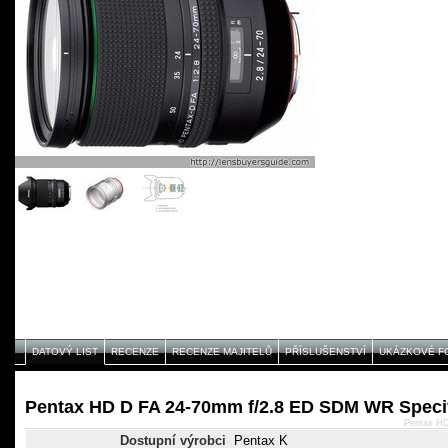
DATOVÝ LIST
RECENZE
RECENZE MAJITELŮ
PŘÍSLUŠENSTVÍ
UKÁZKOVÉ F
Pentax HD D FA 24-70mm f/2.8 ED SDM WR Speci
Pentax H
Dostupní výrobci
Pentax K