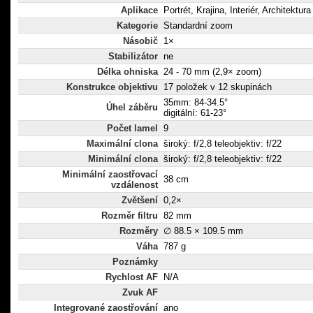
Aplikace
Portrét, Krajina, Interiér, Architektura
Kategorie
Standardní zoom
Násobič
1×
Stabilizátor
ne
Délka ohniska
24 - 70 mm (2,9× zoom)
Konstrukce objektivu
17 položek v 12 skupinách
35mm: 84-34.5°
Úhel záběru
digitální: 61-23°
Počet lamel
9
Maximální clona
široký: f/2,8 teleobjektiv: f/22
Minimální clona
široký: f/2,8 teleobjektiv: f/22
Minimální zaostřovací
38 cm
vzdálenost
Zvětšení
0,2×
Rozměr filtru
82 mm
Rozměry
∅ 88.5 × 109.5 mm
Váha
787 g
Poznámky
Rychlost AF
N/A
Zvuk AF
Integrované zaostřování
ano