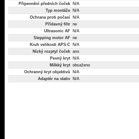
Připevnění předních čoček
N/A
Typ montáže
N/A
Ochrana proti počasí
N/A
Přídavný filtr
ne
Ultrasonic AF
N/A
Stepping motor AF
ne
Kruh velikosti APS-C
N/A
Nízký rozptyl čoček
ano
Pevný kryt
N/A
Měkký kryt
obsaženo
Ochranný kryt objektivů
N/A
Adaptér na stativ
N/A