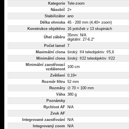
Kategorie
Tele-zoom
Násobič
2×
Stabilizátor
ano
Délka ohniska
45 - 200 mm (4,40× zoom)
Konstrukce objektivu
16 položek v 13 skupinách
35mm: N/A
Úhel záběru
digitální: 27-6.2°
Počet lamel
7
Maximální clona
široký: f/4 teleobjektiv: f/5,6
Minimální clona
široký: f/22 teleobjektiv: f/22
Minimální zaostřovací
100 cm
vzdálenost
Zvětšení
0,19×
Rozměr filtru
52 mm
Rozměry
∅ 70 × 100 mm
Váha
380 g
Poznámky
Rychlost AF
N/A
Zvuk AF
Integrované zaostřování
N/A
Integrovaný zoom
N/A