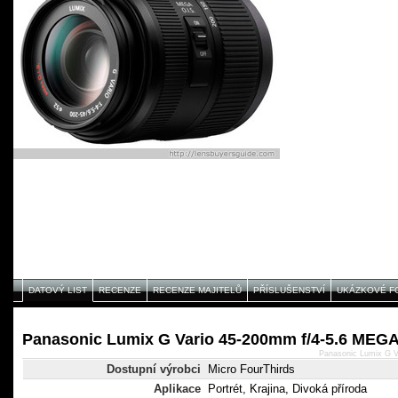
DATOVÝ LIST
RECENZE
RECENZE MAJITELŮ
PŘÍSLUŠENSTVÍ
UKÁZKOVÉ F
Panasonic Lumix G Vario 45-200mm f/4-5.6 MEGA 
Panasonic Lumix G V
Dostupní výrobci
Micro FourThirds
Aplikace
Portrét, Krajina, Divoká příroda