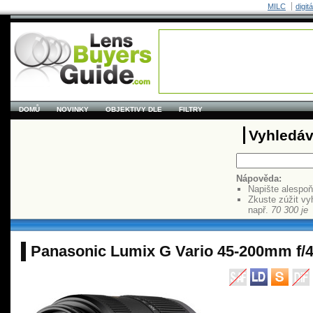
MILC
digit
DOMŮ
NOVINKY
OBJEKTIVY DLE
FILTRY
Vyhledáv
Nápověda:
Napište alespo
Zkuste zúžit vy
např.
70 300 je
Panasonic Lumix G Vario 45-200mm f/4