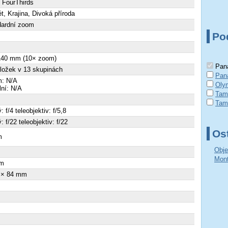
 FourThirds
ét, Krajina, Divoká příroda
dardní zoom
Po
 140 mm (10× zoom)
Pana
ložek v 13 skupinách
Pan
: N/A
Oly
ální: N/A
Tam
Tamr
: f/4 teleobjektiv: f/5,8
: f/22 teleobjektiv: f/22
Ost
m
Obje
Mont
m
 × 84 mm