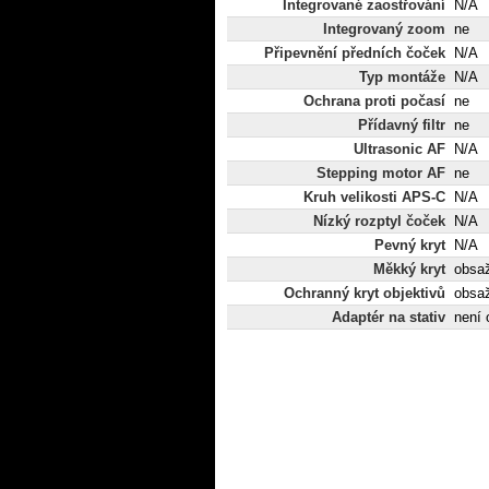
Integrované zaostřování
N/A
Integrovaný zoom
ne
Připevnění předních čoček
N/A
Typ montáže
N/A
Ochrana proti počasí
ne
Přídavný filtr
ne
Ultrasonic AF
N/A
Stepping motor AF
ne
Kruh velikosti APS-C
N/A
Nízký rozptyl čoček
N/A
Pevný kryt
N/A
Měkký kryt
obsa
Ochranný kryt objektivů
obsa
Adaptér na stativ
není