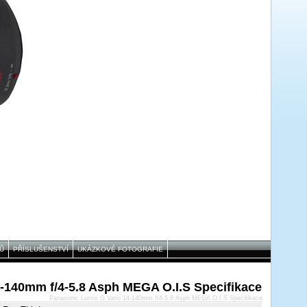
Ů
PŘÍSLUŠENSTVÍ
UKÁZKOVÉ FOTOGRAFIE
-140mm f/4-5.8 Asph MEGA O.I.S Specifikace
Panasonic Lumix G Vario 14-140mm f/4-5.8 Asph MEGA O.I.S Specifikace