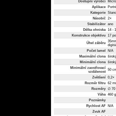
Dostupní výrobci
Micro
Aplikace
Portr
Kategorie
Stan
Násobič
2×
Stabilizátor
ano
Délka ohniska
14 -
Konstrukce objektivu
17 po
35mm
Úhel záběru
digit
Počet lamel
N/A
Maximální clona
široký
Minimální clona
široký
Minimální zaostřovací
50 c
vzdálenost
Zvětšení
0,2×
Rozměr filtru
62 m
Rozměry
∅ 70
Váha
460 g
Poznámky
Rychlost AF
N/A
Zvuk AF