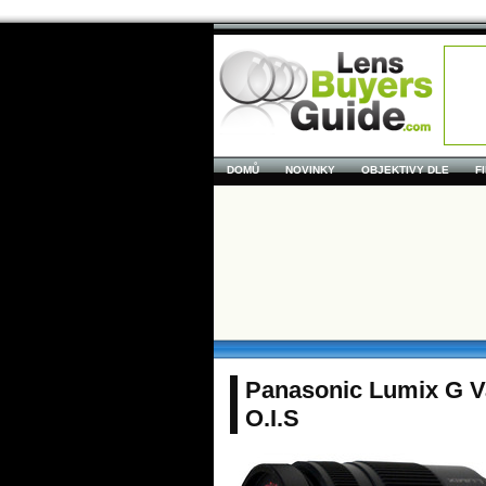
DOMŮ
NOVINKY
OBJEKTIVY DLE
F
Panasonic Lumix G V
O.I.S