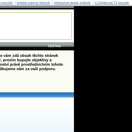
p tesztek
legjobb magyar fotósok
photoshop tippek-trükkök
LCD/plazma TV tesztek
ČEŠTINA
e vám zdá obsah těchto stránek
, prosím kupujte objektivy a
enství právě prostřednictvím tohoto
ěkujeme vám za vaší podporu.