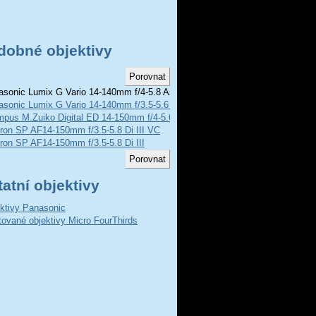
dobné objektivy
sonic Lumix G Vario 14-140mm f/4-5.8 Asph MEGA O.I.S
asonic Lumix G Vario 14-140mm f/3.5-5.6 Asph Power O.I.S
mpus M.Zuiko Digital ED 14-150mm f/4-5.6
ron SP AF14-150mm f/3.5-5.8 Di III VC
on SP AF14-150mm f/3.5-5.8 Di III
atní objektivy
ktivy Panasonic
ované objektivy Micro FourThirds