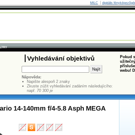
MILC
digitális fényképezõgé
ILTRY
Pokud s
Vyhledávání objektivů
užitečný
přísluš
webu! D
Nápověda:
Napište alespoň 2 znaky
Zkuste zúžit vyhledávání zadáním následujícího:
např.
70 300 je
ario 14-140mm f/4-5.8 Asph MEGA