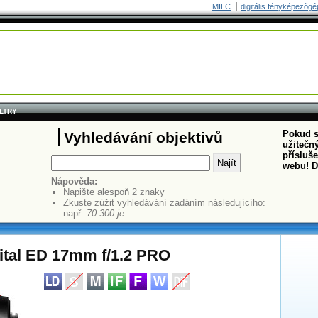
MILC
digitális fényképezõgé
ILTRY
Pokud s
Vyhledávání objektivů
užitečný
přísluš
webu! D
Nápověda:
Napište alespoň 2 znaky
Zkuste zúžit vyhledávání zadáním následujícího:
např.
70 300 je
ital ED 17mm f/1.2 PRO