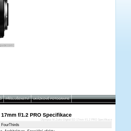
Ů
PŘÍSLUŠENSTVÍ
UKÁZKOVÉ FOTOGRAFIE
 17mm f/1.2 PRO Specifikace
Olympus M.Zuiko Digital ED 17mm f/1.2 PRO Specifikace
 FourThirds