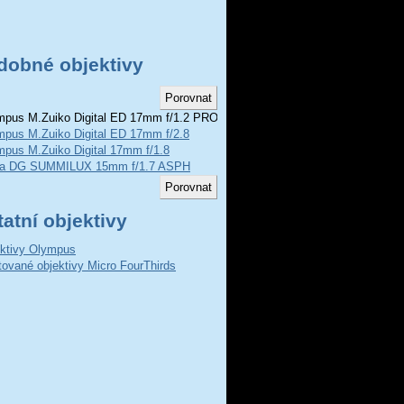
dobné objektivy
pus M.Zuiko Digital ED 17mm f/1.2 PRO
mpus M.Zuiko Digital ED 17mm f/2.8
mpus M.Zuiko Digital 17mm f/1.8
ca DG SUMMILUX 15mm f/1.7 ASPH
atní objektivy
ktivy Olympus
ované objektivy Micro FourThirds