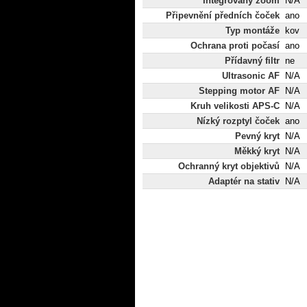
Integrovaný zoom
N/A
Připevnění předních čoček
ano
Typ montáže
kov
Ochrana proti počasí
ano
Přídavný filtr
ne
Ultrasonic AF
N/A
Stepping motor AF
N/A
Kruh velikosti APS-C
N/A
Nízký rozptyl čoček
ano
Pevný kryt
N/A
Měkký kryt
N/A
Ochranný kryt objektivů
N/A
Adaptér na stativ
N/A