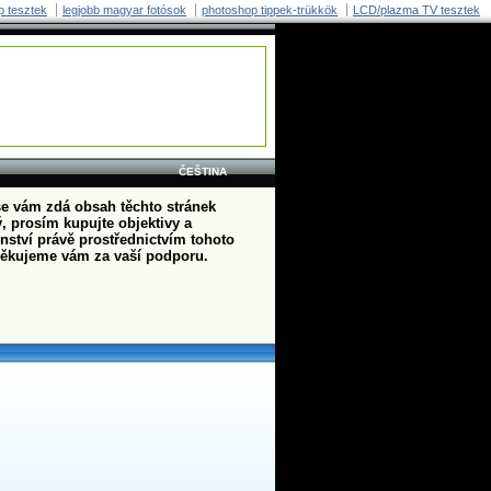
p tesztek
legjobb magyar fotósok
photoshop tippek-trükkök
LCD/plazma TV tesztek
ČEŠTINA
e vám zdá obsah těchto stránek
, prosím kupujte objektivy a
enství právě prostřednictvím tohoto
ěkujeme vám za vaší podporu.