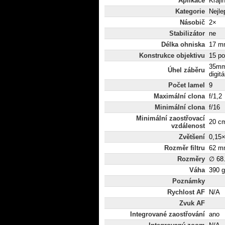
Aplikace
Kraji
Kategorie
Nejle
Násobič
2×
Stabilizátor
ne
Délka ohniska
17 mm
Konstrukce objektivu
15 po
35mm
Úhel záběru
digitá
Počet lamel
9
Maximální clona
f/1,2
Minimální clona
f/16
Minimální zaostřovací
20 c
vzdálenost
Zvětšení
0,15
Rozměr filtru
62 m
Rozměry
∅ 68
Váha
390 g
Poznámky
Rychlost AF
N/A
Zvuk AF
Integrované zaostřování
ano