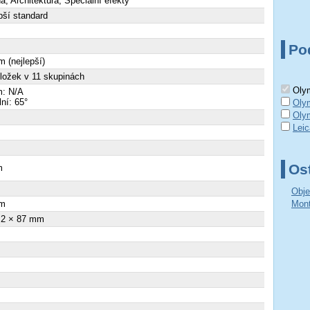
na, Architektura, Speciální efekty
pší standard
Po
 (nejlepší)
ložek v 11 skupinách
Olym
: N/A
lní: 65°
Oly
Oly
Lei
Ost
m
×
Obje
m
Mont
.2 × 87 mm