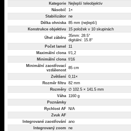
Kategorie
Nejlepší teleobjektiv
Násobič
1×
Stabilizátor
ne
Délka ohniska
85 mm (nejlepší)
Konstrukce objektivu
15 položek v 10 skupinách
35mm: 28.5°
Úhel záběru
digitální: 15.8°
Počet lamel
11
Maximální clona
f/1,2
Minimální clona
f/16
Minimální zaostřovací
85 cm
vzdálenost
Zvětšení
0,11×
Rozměr filtru
82 mm
Rozměry
∅ 102.5 × 141.5 mm
Váha
1160 g
Poznámky
Rychlost AF
N/A
Zvuk AF
Integrované zaostřování
ano
Integrovaný zoom
ne