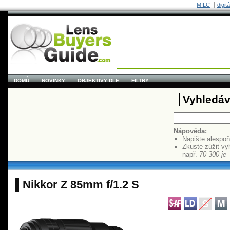
MILC
digit
DOMŮ
NOVINKY
OBJEKTIVY DLE
FILTRY
Vyhledáv
Nápověda:
Napište alespo
Zkuste zúžit vy
např.
70 300 je
Nikkor Z 85mm f/1.2 S