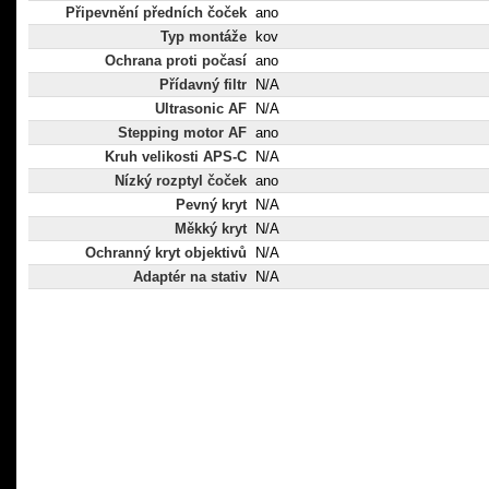
Připevnění předních čoček
ano
Typ montáže
kov
Ochrana proti počasí
ano
Přídavný filtr
N/A
Ultrasonic AF
N/A
Stepping motor AF
ano
Kruh velikosti APS-C
N/A
Nízký rozptyl čoček
ano
Pevný kryt
N/A
Měkký kryt
N/A
Ochranný kryt objektivů
N/A
Adaptér na stativ
N/A