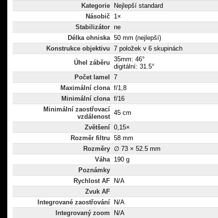
Kategorie
Nejlepší standard
Násobič
1×
Stabilizátor
ne
Délka ohniska
50 mm (nejlepší)
Konstrukce objektivu
7 položek v 6 skupinách
35mm: 46°
Úhel záběru
digitální: 31.5°
Počet lamel
7
Maximální clona
f/1,8
Minimální clona
f/16
Minimální zaostřovací
45 cm
vzdálenost
Zvětšení
0,15×
Rozměr filtru
58 mm
Rozměry
∅ 73 × 52.5 mm
Váha
190 g
Poznámky
Rychlost AF
N/A
Zvuk AF
Integrované zaostřování
N/A
Integrovaný zoom
N/A