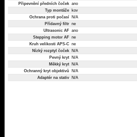
Připevnění předních čoček
ano
Typ montáže
kov
Ochrana proti počasí
N/A
Přídavný filtr
ne
Ultrasonic AF
ano
Stepping motor AF
ne
Kruh velikosti APS-C
ne
Nízký rozptyl čoček
N/A
Pevný kryt
N/A
Měkký kryt
N/A
Ochranný kryt objektivů
N/A
Adaptér na stativ
N/A