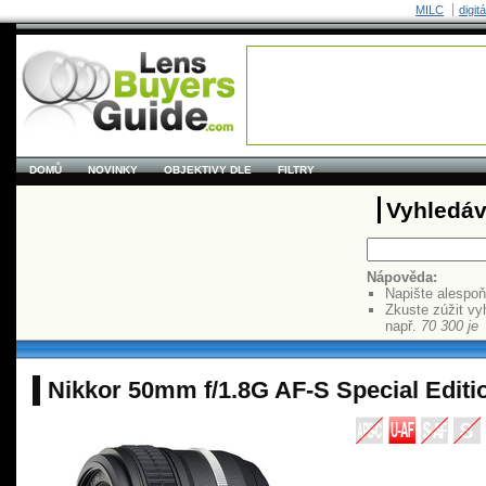
MILC
digit
DOMŮ
NOVINKY
OBJEKTIVY DLE
FILTRY
Vyhledáv
Nápověda:
Napište alespo
Zkuste zúžit vy
např.
70 300 je
Nikkor 50mm f/1.8G AF-S Special Editi