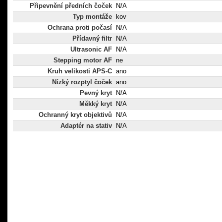
Připevnění předních čoček
N/A
Typ montáže
kov
Ochrana proti počasí
N/A
Přídavný filtr
N/A
Ultrasonic AF
N/A
Stepping motor AF
ne
Kruh velikosti APS-C
ano
Nízký rozptyl čoček
ano
Pevný kryt
N/A
Měkký kryt
N/A
Ochranný kryt objektivů
N/A
Adaptér na stativ
N/A