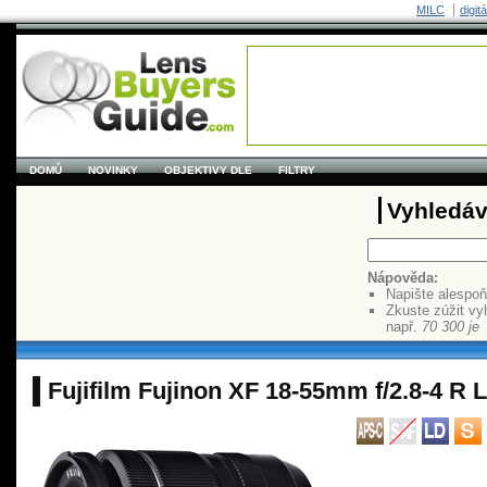
MILC
digit
DOMŮ
NOVINKY
OBJEKTIVY DLE
FILTRY
Vyhledáv
Nápověda:
Napište alespo
Zkuste zúžit vy
např.
70 300 je
Fujifilm Fujinon XF 18-55mm f/2.8-4 R 