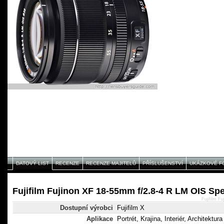
DATOVÝ LIST
RECENZE
RECENZE MAJITELŮ
PŘÍSLUŠENSTVÍ
UKÁZKOVÉ F
Fujifilm Fujinon XF 18-55mm f/2.8-4 R LM OIS Spe
Fujifilm F
Dostupní výrobci
Fujifilm X
Aplikace
Portrét, Krajina, Interiér, Architektura