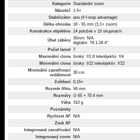
Kategorie
Standardní zoom
Násobič
1.5×
Stabilizátor
ano (4 f-stop advantage)
Délka ohniska
18 - 55 mm (3,1× zoom)
Konstrukce objektivu
14 položek v 10 skupinách
35mm: N/A
Úhel záběru
digitální: 79.1-28.4°
Počet lamel
7
Maximální clona
široký: f/2,8 teleobjektiv: f/4
Minimální clona
široký: f/22 teleobjektiv: f/22
Minimální zaostřovací
30 cm
vzdálenost
Zvětšení
0,15×
Rozměr filtru
58 mm
Rozměry
∅ 65 × 70.4 mm
Váha
310 g
Poznámky
Rychlost AF
N/A
Zvuk AF
Integrované zaostřování
N/A
Integrovaný zoom
N/A